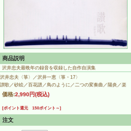
商品説明
沢井忠夫最晩年の録音を収録した自作自演集
沢井忠夫〈箏〉／沢井一恵〈箏・17〉
讃歌／砂絵／百花譜／鳥のように／二つの変奏曲／陽炎／楽
価格:
2,990円
(税込)
[ポイント還元 150ポイント～]
注文