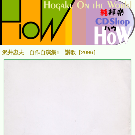
沢井忠夫 自作自演集1 讃歌［2096］