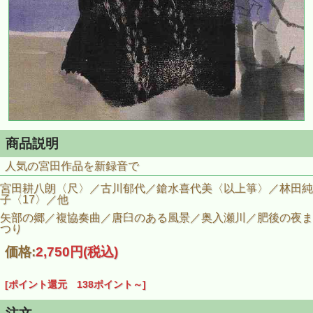
商品説明
人気の宮田作品を新録音で
宮田耕八朗〈尺〉／古川郁代／鎗水喜代美〈以上箏〉／林田純
子〈17〉／他
矢部の郷／複協奏曲／唐臼のある風景／奥入瀬川／肥後の夜ま
つり
価格:
2,750円
(税込)
[ポイント還元 138ポイント～]