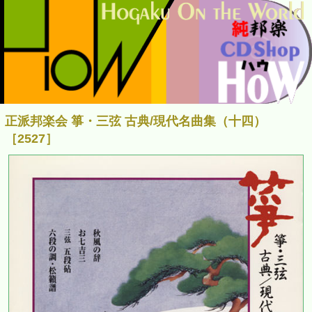
正派邦楽会 箏・三弦 古典/現代名曲集（十四）
［2527］