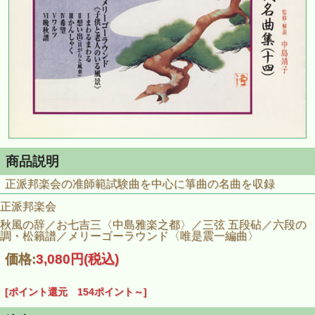
商品説明
正派邦楽会の准師範試験曲を中心に箏曲の名曲を収録
正派邦楽会
秋風の辞／お七吉三〈中島雅楽之都〉／三弦 五段砧／六段の
調・松籟譜／メリーゴーラウンド〈唯是震一編曲〉
価格:
3,080円
(税込)
[ポイント還元 154ポイント～]