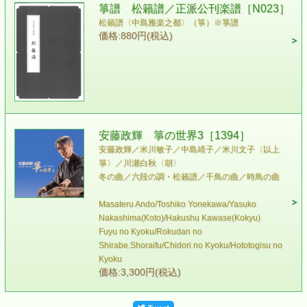
箏譜 松籟譜／正派公刊楽譜［N023］
松籟譜〈中島雅楽之都〉（箏）※箏譜
価格:880円(税込)
安藤政輝 箏の世界3［1394］
安藤政輝／米川敏子／中島靖子／米川文子〈以上
箏〉／川瀬白秋〈胡〉
冬の曲／六段の調・松籟譜／千鳥の曲／時鳥の曲
Masateru Ando/Toshiko Yonekawa/Yasuko
Nakashima(Koto)/Hakushu Kawase(Kokyu)
Fuyu no Kyoku/Rokudan no
Shirabe.Shoraifu/Chidori no Kyoku/Hototogisu no
Kyoku
価格:3,300円(税込)