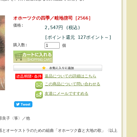
オホーツクの四季／畦地啓司［2566］
価格:
2,547円 (税込)
[ポイント還元 127ポイント～]
購入数:
個
返品についての詳細はこちら
この商品について問い合わせる
友達にメールですすめる
原良子〈箏〉／他
器とオーケストラのための組曲「オホーツク森と大地の歌」〈以上