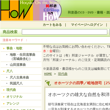
和楽器のCD・DVD・書籍・楽
カートをみる
｜
マイページへログイン
｜
商品検索
注目キーワード
不明な点はお気軽にお問い合わせください。TE
箏曲・地歌
水・金
曜日）
地歌・生田流箏曲
このサイトは（有）邦楽ジャーナル が運営
（宮城曲含む）
月刊「邦楽ジャーナル」のご注文・定期購読の
山田流箏曲
※楽器店様・書店様からのご注文は編集部にて
尺八
HOME
>
現代曲
尺八古典本曲
オホーツクの四季／畦地啓司［25
民謡尺八
現代曲
オホーツクの雄大な自然を和洋
オリジナル
アレンジ
胡弓演奏家で現在は北海道女満別に住む畦
一流氷が到来するオホーツクの豊かな自然