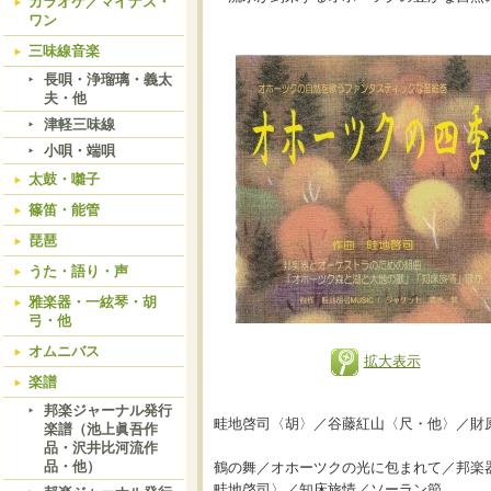
カラオケ／マイナス・
ワン
三味線音楽
長唄・浄瑠璃・義太
夫・他
津軽三味線
小唄・端唄
太鼓・囃子
篠笛・能管
琵琶
うた・語り・声
雅楽器・一絃琴・胡
弓・他
オムニバス
拡大表示
楽譜
邦楽ジャーナル発行
畦地啓司〈胡〉／谷藤紅山〈尺・他〉／財
楽譜（池上眞吾作
品・沢井比河流作
品・他）
鶴の舞／オホーツクの光に包まれて／邦楽
畦地啓司〉／知床旅情／ソーラン節