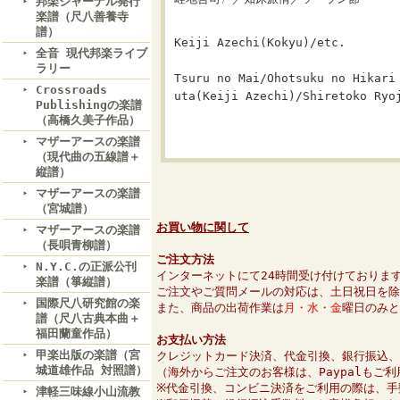
邦楽ジャーナル発行
楽譜（尺八善養寺
譜）
Keiji Azechi(Kokyu)/etc.
全音 現代邦楽ライブ
ラリー
Tsuru no Mai/Ohotsuku no Hikari
Crossroads
uta(Keiji Azechi)/Shiretoko Ryo
Publishingの楽譜
（高橋久美子作品）
マザーアースの楽譜
（現代曲の五線譜＋
縦譜）
マザーアースの楽譜
（宮城譜）
お買い物に関して
マザーアースの楽譜
（長唄青柳譜）
ご注文方法
N.Y.C.の正派公刊
インターネットにて24時間受け付けておりま
楽譜（箏縦譜）
ご注文やご質問メールの対応は、土日祝日を除
国際尺八研究館の楽
また、商品の出荷作業は
月・水・金
曜日のみと
譜（尺八古典本曲＋
福田蘭童作品）
お支払い方法
甲楽出版の楽譜（宮
クレジットカード決済、代金引換、銀行振込、
城道雄作品 対照譜）
（海外からご注文のお客様は、Paypalもご
※代金引換、コンビニ決済をご利用の際は、手
津軽三味線小山流教