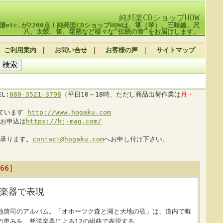
純邦楽CDショップHOW
譜etc.が2200点！純邦楽CDショップHOWは、箏（琴）、三味線、尺
八、太鼓、笛、琵琶など様々な“伝統の音”をお届けします。
ご利用案内
｜
お問い合せ
｜
お客様の声
｜
サイトマップ
L:
080-3521-3798
（平日10～18時、ただし商品出荷作業は
月・
しています
http://www.hogaku.com
お申込は
https://hj-mag.com/
承ります。
contact@hogaku.com
へお申し付け下さい。
66］
楽器で表現
地啓司のアルバム。「オホーツク森と湖と大地の歌」は、道内で唯
の恵みを、邦洋楽器による12の組曲で表現する。