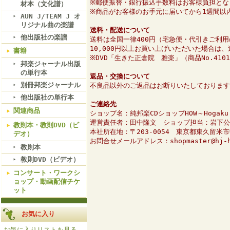
※郵便振替・銀行振込手数料はお客様負担とな
材本（文化譜）
※商品がお客様のお手元に届いてから1週間以
AUN J/TEAM J オ
リジナル曲の楽譜
送料・配送について
他出版社の楽譜
送料は全国一律400円（宅急便・代引きご利用
10,000円以上お買い上げいただいた場合は
書籍
※DVD「生きた正倉院 雅楽」（商品No.41
邦楽ジャーナル出版
の単行本
返品・交換について
別冊邦楽ジャーナル
不良品以外のご返品はお断りいたしております
他出版社の単行本
ご連絡先
関連商品
ショップ名：純邦楽CDショップHOW～Hogaku O
運営責任者：田中隆文 ショップ担当：岩下公
教則本・教則DVD（ビ
本社所在地：〒203-0054 東京都東久留米
デオ）
お問合せメールアドレス：shopmaster@hj-h
教則本
教則DVD（ビデオ）
コンサート・ワークシ
ョップ・動画配信チケ
ット
お気に入り
お気に入りリストを見る