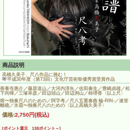
商品説明
高橋久美子、尺八作品に挑む！
平成30年度（第73回）文化庁芸術祭優秀賞受賞作品
善養寺惠介／藤原道山／大河内淳矢／佐田奏生／豊嶋貞雄／松
下尚暉／三塚幸彦／田辺頌山／田辺洌山／柿堺香〈以上尺〉
熔〜独奏尺八のための／阿字考／尺八五重奏曲 輪-RIN-／連管
離礁／氷霜〜独奏尺八のための〈以上高橋久美子〉
価格:
2,750円
(税込)
[ポイント還元 138ポイント～]