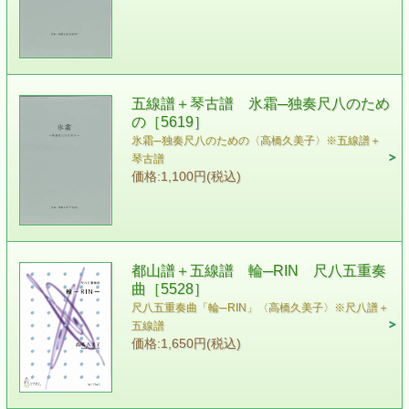
五線譜＋琴古譜 氷霜─独奏尺八のため
の［5619］
氷霜─独奏尺八のための〈高橋久美子〉※五線譜＋
琴古譜
価格:1,100円(税込)
都山譜＋五線譜 輪─RIN 尺八五重奏
曲［5528］
尺八五重奏曲「輪─RIN」〈高橋久美子〉※尺八譜＋
五線譜
価格:1,650円(税込)