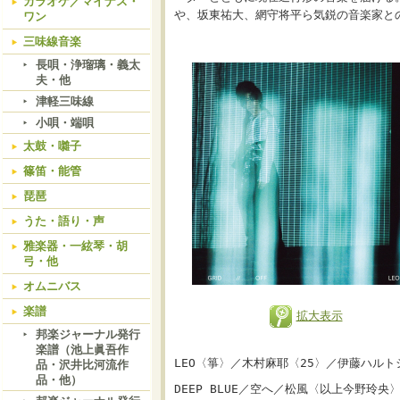
カラオケ／マイナス・
や、坂東祐大、網守将平ら気鋭の音楽家と
ワン
三味線音楽
長唄・浄瑠璃・義太
夫・他
津軽三味線
小唄・端唄
太鼓・囃子
篠笛・能管
琵琶
うた・語り・声
雅楽器・一絃琴・胡
弓・他
オムニバス
楽譜
拡大表示
邦楽ジャーナル発行
楽譜（池上眞吾作
LEO〈箏〉／木村麻耶〈25〉／伊藤ハルト
品・沢井比河流作
品・他）
DEEP BLUE／空へ／松風〈以上今野玲央〉／P