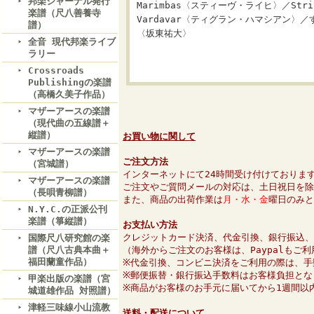
邦楽ジャーナル発行
Marimbas〈スティーヴ・ライヒ〉／Stri
楽譜（尺八善養寺
Vardavar〈ティグラン・ハマシアン
譜）
〈坂東祐大〉
全音 現代邦楽ライブ
ラリー
Crossroads
Publishingの楽譜
（高橋久美子作品）
マザーアースの楽譜
（現代曲の五線譜＋
縦譜）
お買い物に関して
マザーアースの楽譜
ご注文方法
（宮城譜）
インターネットにて24時間受け付けておりま
マザーアースの楽譜
ご注文やご質問メールの対応は、土日祝日を除
（長唄青柳譜）
また、商品の出荷作業は
月・水・金
曜日のみと
N.Y.C.の正派公刊
楽譜（箏縦譜）
お支払い方法
クレジットカード決済、代金引換、銀行振込、
国際尺八研究館の楽
譜（尺八古典本曲＋
（海外からご注文のお客様は、Paypalもご
福田蘭童作品）
※代金引換、コンビニ決済をご利用の際は、手
※郵便振替・銀行振込手数料はお客様負担とな
甲楽出版の楽譜（宮
※商品がお客様のお手元に届いてから1週間以
城道雄作品 対照譜）
津軽三味線小山流教
送料・配送について