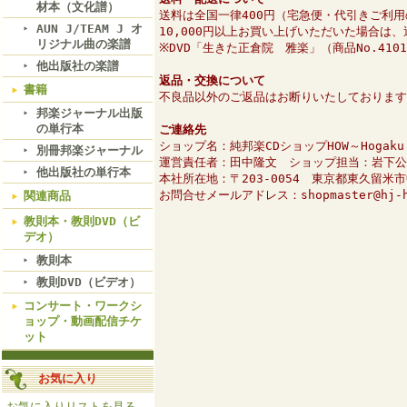
材本（文化譜）
送料は全国一律400円（宅急便・代引きご利用
AUN J/TEAM J オ
10,000円以上お買い上げいただいた場合は
リジナル曲の楽譜
※DVD「生きた正倉院 雅楽」（商品No.41
他出版社の楽譜
返品・交換について
書籍
不良品以外のご返品はお断りいたしております
邦楽ジャーナル出版
の単行本
ご連絡先
ショップ名：純邦楽CDショップHOW～Hogaku O
別冊邦楽ジャーナル
運営責任者：田中隆文 ショップ担当：岩下公
他出版社の単行本
本社所在地：〒203-0054 東京都東久留米
お問合せメールアドレス：shopmaster@hj-h
関連商品
教則本・教則DVD（ビ
デオ）
教則本
教則DVD（ビデオ）
コンサート・ワークシ
ョップ・動画配信チケ
ット
お気に入り
お気に入りリストを見る