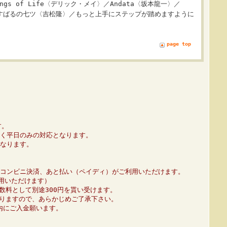
ngs of Life〈デリック・メイ〉／Andata〈坂本龍一〉／
〉／すばるの七ツ〈吉松隆〉／もっと上手にステップが踏めますように
page top
す。
く平日のみの対応となります。
なります。
コンビニ決済、あと払い（ペイディ）がご利用いただけます。
利用いただけます）
数料として別途300円を貰い受けます。
りますので、あらかじめご了承下さい。
内にご入金願います。