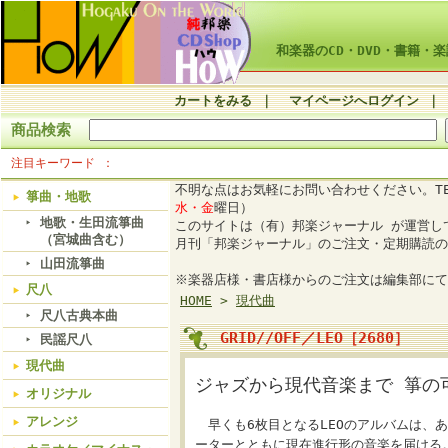
和楽器のCD・DVD・書籍・楽
カートをみる
｜
マイページへログイン
｜
商品検索
注目キーワード
不明な点はお気軽にお問い合わせください。TE
箏曲・地歌
水・金
曜日）
地歌・生田流箏曲
このサイトは（有）邦楽ジャーナル が運営
（宮城曲含む）
月刊「邦楽ジャーナル」のご注文・定期購読の
山田流箏曲
※楽器店様・書店様からのご注文は編集部にて
尺八
HOME
>
現代曲
尺八古典本曲
GRID//OFF／LEO［2680］
民謡尺八
現代曲
ジャズから現代音楽まで 箏の
オリジナル
アレンジ
早くも6枚目となるLEOのアルバムは、あ
ーターとともに現在進行形の音楽を届ける