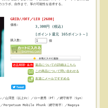
のコラボ、自作まで、箏の可能性を追求する。
GRID//OFF／LEO［2680］
価格:
3,300円 (税込)
[ポイント還元 165ポイント～]
購入数:
個
返品についての詳細はこちら
この商品について問い合わせる
友達にメールですすめる
シ／山澤慧〈以上Vc〉／ロー磨秀〈Pf〉／網守将平〈Syn〉
erpetuum Mobile Phunk〈網守将平〉／Nagoya