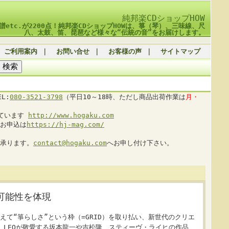
純邦楽CDショップHOW
譜etc.が2200点！純邦楽CDショップHOWは、箏（琴）、三味線、尺
八、太鼓、笛、琵琶など様々な“伝統の音”をお届けします。
ご利用案内
｜
お問い合せ
｜
お客様の声
｜
サイトマップ
L:
080-3521-3798
（平日10～18時、ただし商品出荷作業は
月・
しています
http://www.hogaku.com
お申込は
https://hj-mag.com/
承ります。
contact@hogaku.com
へお申し付け下さい。
可能性を体現
えて“箏らしさ”という枠（=GRID）を取り払い、新世代のクリエ
。LEOが敬愛する坂本龍一や吉松隆、スティーヴ・ライヒの作品