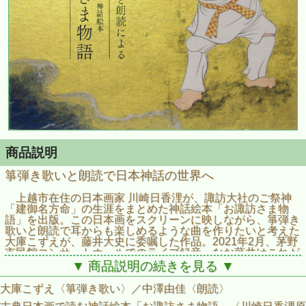
商品説明
箏弾き歌いと朗読で日本神話の世界へ
上越市在住の日本画家 川崎日香浬が、諏訪大社のご祭神
「建御名方命」の生涯をまとめた神話絵本「お諏訪さま物
語」を出版。この日本画をスクリーンに映しながら、箏弾き
歌いと朗読で耳からも楽しめるような曲を作りたいと考えた
大庫こずえが、藤井大史に委嘱した作品。2021年2月、茅野
市民館コンサートホールでのライブ録音。なお藤井はこれが
遺作となった。
▼ 商品説明の続きを見る ▼
大庫こずえ〈箏弾き歌い〉／中澤由佳〈朗読〉