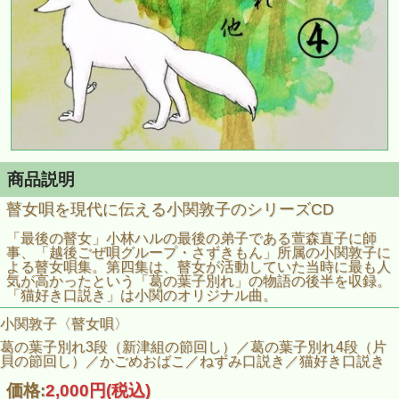
商品説明
瞽女唄を現代に伝える小関敦子のシリーズCD
「最後の瞽女」小林ハルの最後の弟子である萱森直子に師
事、「越後ごぜ唄グループ・さずきもん」所属の小関敦子に
よる瞽女唄集。第四集は、瞽女が活動していた当時に最も人
気が高かったという「葛の葉子別れ」の物語の後半を収録。
「猫好き口説き」は小関のオリジナル曲。
小関敦子〈瞽女唄〉
葛の葉子別れ3段（新津組の節回し）／葛の葉子別れ4段（片
貝の節回し）／かごめおばこ／ねずみ口説き／猫好き口説き
価格:
2,000円
(税込)