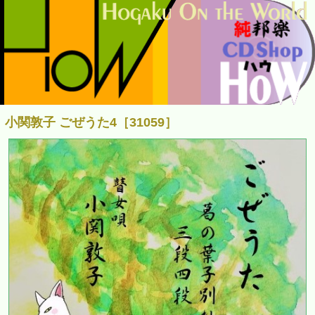
小関敦子 ごぜうた4［31059］