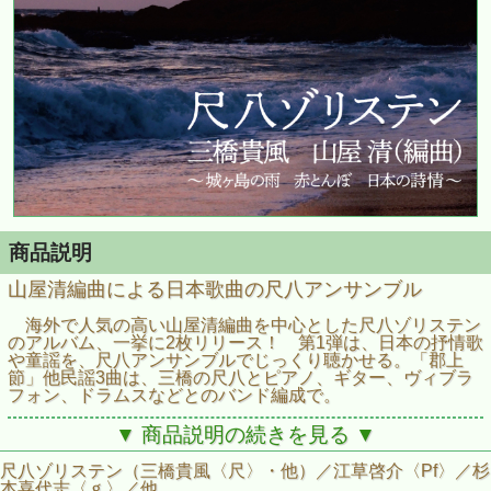
商品説明
山屋清編曲による日本歌曲の尺八アンサンブル
海外で人気の高い山屋清編曲を中心とした尺八ゾリステン
のアルバム、一挙に2枚リリース！ 第1弾は、日本の抒情歌
や童謡を、尺八アンサンブルでじっくり聴かせる。「郡上
節」他民謡3曲は、三橋の尺八とピアノ、ギター、ヴィブラ
フォン、ドラムスなどとのバンド編成で。
▼ 商品説明の続きを見る ▼
尺八ゾリステン（三橋貴風〈尺〉・他）／江草啓介〈Pf〉／杉
本喜代志〈ｇ〉／他