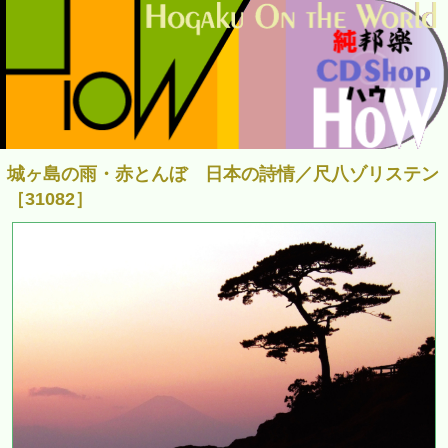
城ヶ島の雨・赤とんぼ 日本の詩情／尺八ゾリステン
［31082］