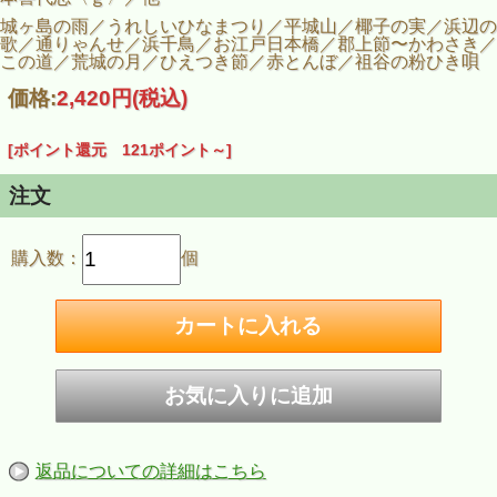
城ヶ島の雨／うれしいひなまつり／平城山／椰子の実／浜辺の
歌／通りゃんせ／浜千鳥／お江戸日本橋／郡上節〜かわさき／
この道／荒城の月／ひえつき節／赤とんぼ／祖谷の粉ひき唄
価格:
2,420円
(税込)
[ポイント還元 121ポイント～]
注文
購入数：
個
返品についての詳細はこちら