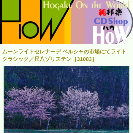
ムーンライトセレナーデ ペルシャの市場にてライト
クラシック／尺八ゾリステン［31083］