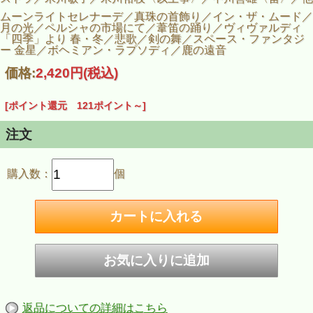
ムーンライトセレナーデ／真珠の首飾り／イン・ザ・ムード／
月の光／ペルシャの市場にて／葦笛の踊り／ヴィヴァルディ
「四季」より 春・冬／悲歌／剣の舞／スペース・ファンタジ
ー 金星／ボヘミアン・ラプソディ／鹿の遠音
価格:
2,420円
(税込)
[ポイント還元 121ポイント～]
注文
購入数：
個
返品についての詳細はこちら