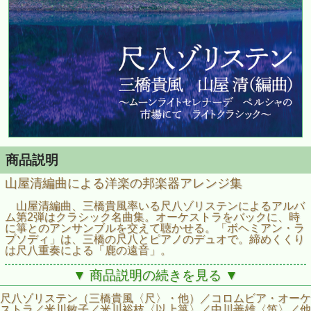
商品説明
山屋清編曲による洋楽の邦楽器アレンジ集
山屋清編曲、三橋貴風率いる尺八ゾリステンによるアルバ
ム第2弾はクラシック名曲集。オーケストラをバックに、時
に箏とのアンサンブルを交えて聴かせる。「ボヘミアン・ラ
プソディ」は、三橋の尺八とピアノのデュオで。締めくくり
は尺八重奏による「鹿の遠音」。
▼ 商品説明の続きを見る ▼
尺八ゾリステン（三橋貴風〈尺〉・他）／コロムビア・オーケ
ストラ／米川敏子／米川裕枝〈以上箏〉／中川善雄〈笛〉／他