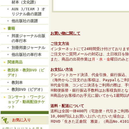
材本（文化譜）
AUN J/TEAM J オ
リジナル曲の楽譜
他出版社の楽譜
書籍
お買い物に関して
邦楽ジャーナル出版
の単行本
ご注文方法
別冊邦楽ジャーナル
インターネットにて24時間受け付けておりま
ご注文やご質問メールの対応は、土日祝日を除
他出版社の単行本
また、商品の出荷作業は
月・水・金
曜日のみと
関連商品
お支払い方法
教則本・教則DVD（ビ
クレジットカード決済、代金引換、銀行振込、
デオ）
（海外からご注文のお客様は、Paypalもご
教則本
※代金引換、コンビニ決済をご利用の際は、手
教則DVD（ビデオ）
※郵便振替・銀行振込手数料はお客様負担とな
※商品がお客様のお手元に届いてから1週間以
コンサート・ワークシ
ョップ・動画配信チケ
送料・配送について
ット
送料は全国一律400円（宅急便・代引きご利用
10,000円以上お買い上げいただいた場合は
お気に入り
※DVD「生きた正倉院 雅楽」（商品No.41
お気に入りリストを見る