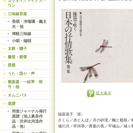
カラオケ／マイナス・
ワン
三味線音楽
長唄・浄瑠璃・義太
夫・他
津軽三味線
小唄・端唄
太鼓・囃子
篠笛・能管
琵琶
うた・語り・声
雅楽器・一絃琴・胡
弓・他
拡大表示
オムニバス
楽譜
邦楽ジャーナル発行
福原道子〈笛〉
楽譜（池上眞吾作
さくら／赤とんぼ／月の砂漠／鞠と殿様／
品・沢井比河流作
城の月／宵待草／青葉の笛／平城山／城ヶ
品・他）