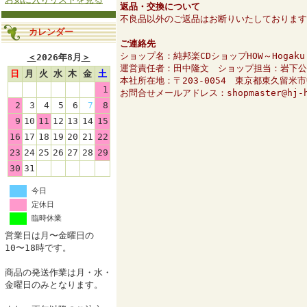
返品・交換について
不良品以外のご返品はお断りいたしております
カレンダー
ご連絡先
ショップ名：純邦楽CDショップHOW～Hogaku O
＜
2026年8月
＞
運営責任者：田中隆文 ショップ担当：岩下公
日
月
火
水
木
金
土
本社所在地：〒203-0054 東京都東久留米
1
お問合せメールアドレス：shopmaster@hj-h
2
3
4
5
6
7
8
9
10
11
12
13
14
15
16
17
18
19
20
21
22
23
24
25
26
27
28
29
30
31
今日
定休日
臨時休業
営業日は月〜金曜日の
10〜18時です。
商品の発送作業は月・水・
金曜日のみとなります。