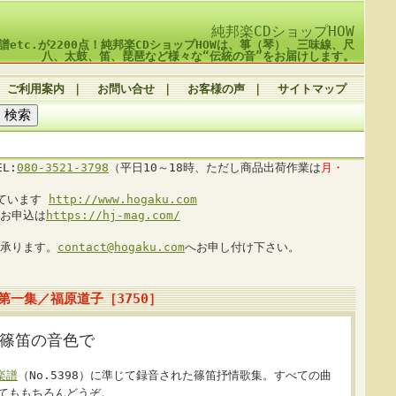
純邦楽CDショップHOW
譜etc.が2200点！純邦楽CDショップHOWは、箏（琴）、三味線、尺
八、太鼓、笛、琵琶など様々な“伝統の音”をお届けします。
ご利用案内
｜
お問い合せ
｜
お客様の声
｜
サイトマップ
L:
080-3521-3798
（平日10～18時、ただし商品出荷作業は
月・
しています
http://www.hogaku.com
お申込は
https://hj-mag.com/
承ります。
contact@hogaku.com
へお申し付け下さい。
第一集／福原道子［3750］
篠笛の音色で
楽譜
（No.5398）に準じて録音された篠笛抒情歌集。すべての曲
してももちろんどうぞ。