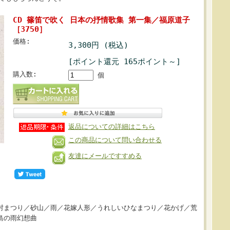
CD 篠笛で吹く 日本の抒情歌集 第一集／福原道子
［3750］
価格:
3,300円 (税込)
[ポイント還元 165ポイント～]
購入数:
個
返品についての詳細はこちら
この商品について問い合わせる
友達にメールですすめる
村まつり／砂山／雨／花嫁人形／うれしいひなまつり／花かげ／荒
島の雨幻想曲