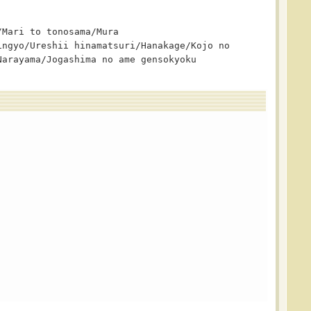
/Mari to tonosama/Mura
ingyo/Ureshii hinamatsuri/Hanakage/Kojo no
Narayama/Jogashima no ame gensokyoku