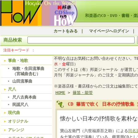
和楽器のCD・DVD・書籍・楽
カートをみる
｜
マイページへログイン
｜
商品検索
注目キーワード
不明な点はお気軽にお問い合わせください。TE
箏曲・地歌
水・金
曜日）
地歌・生田流箏曲
このサイトは（有）邦楽ジャーナル が運営
（宮城曲含む）
月刊「邦楽ジャーナル」のご注文・定期購読の
山田流箏曲
※楽器店様・書店様からのご注文は編集部にて
尺八
HOME
>
篠笛・能管
尺八古典本曲
CD 篠笛で吹く 日本の抒情歌集 
民謡尺八
現代曲
懐かしい日本の抒情歌を素朴な
オリジナル
アレンジ
寶山左衛門（六世福原百之助）による
同名
を七笨の笛で演奏している。鑑賞用CDと