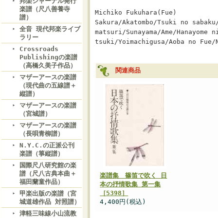
邦楽ジャーナル発行
楽譜（尺八善養寺
Michiko Fukuhara(Fue)
譜）
Sakura/Akatombo/Tsuki no sabaku
全音 現代邦楽ライブ
matsuri/Sunayama/Ame/Hanayome n
ラリー
tsuki/Yoimachigusa/Aoba no Fue/
Crossroads
Publishingの楽譜
（高橋久美子作品）
関連商品
マザーアースの楽譜
（現代曲の五線譜＋
縦譜）
マザーアースの楽譜
（宮城譜）
マザーアースの楽譜
（長唄青柳譜）
N.Y.C.の正派公刊
楽譜（箏縦譜）
国際尺八研究館の楽
譜（尺八古典本曲＋
楽譜集 篠笛で吹く 日
福田蘭童作品）
本の抒情歌集 第一集
［5398］
甲楽出版の楽譜（宮
城道雄作品 対照譜）
4,400円(税込)
津軽三味線小山流教