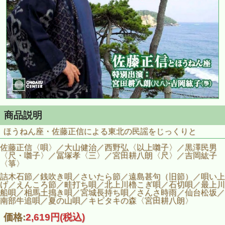
商品説明
ほうねん座・佐藤正信による東北の民謡をじっくりと
佐藤正信〈唄〉／大山健治／西野弘〈以上囃子〉／黒澤民男
〈尺・囃子〉／冨塚孝〈三〉／宮田耕八朗〈尺〉／吉岡紘子
〈箏〉
詰木石節／銭吹き唄／さいたら節／遠島甚句（旧節）／唄い上
げ／えんころ節／畦打ち唄／北上川櫓こぎ唄／石切唄／最上川
船唄／相馬土搗き唄／宮城長持ち唄／さんさ時雨／仙台松坂／
南部牛追唄／夏の山唄／キビタキの森〈宮田耕八朗〉
価格:
2,619円
(税込)