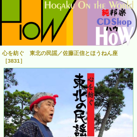
心を紡ぐ 東北の民謡／佐藤正信とほうねん座
［3831］