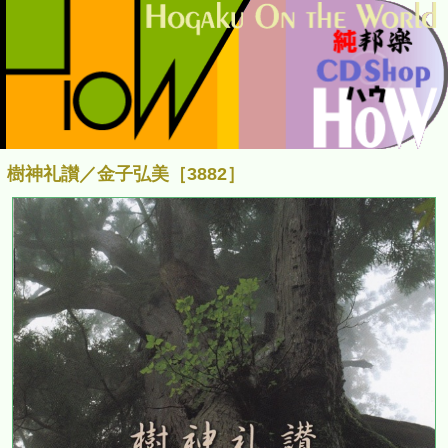
樹神礼讃／金子弘美［3882］