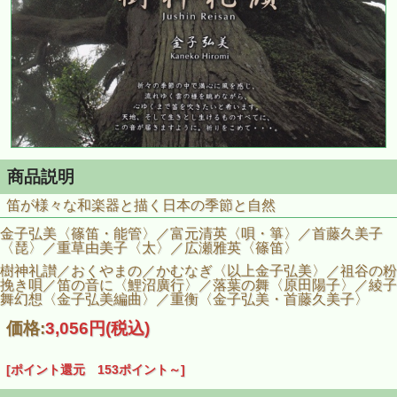
商品説明
笛が様々な和楽器と描く日本の季節と自然
金子弘美〈篠笛・能管〉／富元清英〈唄・箏〉／首藤久美子
〈琵〉／重草由美子〈太〉／広瀬雅英〈篠笛〉
樹神礼讃／おくやまの／かむなぎ〈以上金子弘美〉／祖谷の粉
挽き唄／笛の音に〈鯉沼廣行〉／落葉の舞〈原田陽子〉／綾子
舞幻想〈金子弘美編曲〉／重衡〈金子弘美・首藤久美子〉
価格:
3,056円
(税込)
[ポイント還元 153ポイント～]