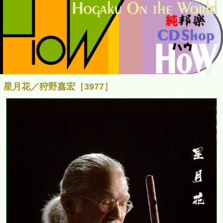
星月花／狩野嘉宏［3977］