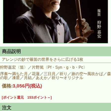
商品説明
アレンジの妙で篠笛の世界をさらに広げる1枚
狩野嘉宏〈笛〉／片野篤〈Pf・Syn・g・b・Pc〉
序奏〜満ちた月／花蓮／三日月／祈り／旅の空〜風吹かば／森
の歌／凍星／月結／あえか／祈り〜オリジナル
価格:
3,056円
(税込)
[ポイント還元 153ポイント～]
注文