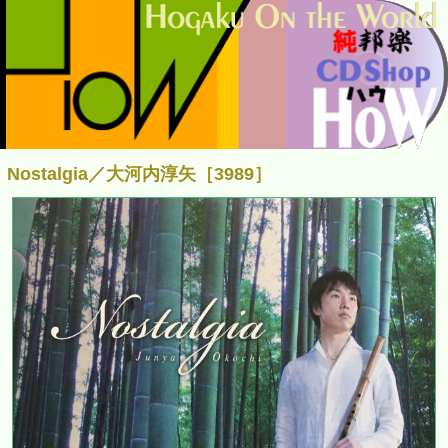
Nostalgia／大河内淳矢［3989］