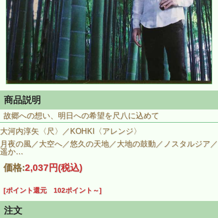
商品説明
故郷への想い、明日への希望を尺八に込めて
大河内淳矢〈尺〉／KOHKI〈アレンジ〉
月夜の風／大空へ／悠久の天地／大地の鼓動／ノスタルジア／
遥か…
価格:
2,037円
(税込)
[ポイント還元 102ポイント～]
注文