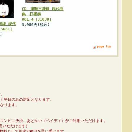
CD 津軽三味線 現代曲
集 打擦奏
VOL.4［31039］
味線 現代
3,080円(税込)
5681］
込)
page top
す。
く平日のみの対応となります。
なります。
コンビニ決済、あと払い（ペイディ）がご利用いただけます。
利用いただけます）
数料として別途300円を貰い受けます。