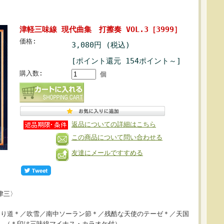
津軽三味線 現代曲集 打擦奏 VOL.3［3999］
価格:
3,080円 (税込)
[ポイント還元 154ポイント～]
購入数:
個
返品についての詳細はこちら
この商品について問い合わせる
友達にメールですすめる
津三〉
＊／風のとおり道＊／吹雪／南中ソーラン節＊／残酷な天使のテーゼ＊／天国
流）（＊印は三味線マイナス・カラオケ付）