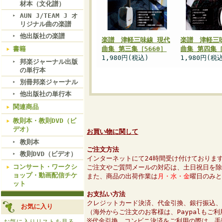
材本（文化譜）
AUN J/TEAM J オ
リジナル曲の楽譜
他出版社の楽譜
楽譜 津軽三味線 現代
楽譜 津軽三
書籍
曲集 第三集［5660］
曲集 第四集［
1,980円(税込)
1,980円(税
邦楽ジャーナル出版
の単行本
別冊邦楽ジャーナル
他出版社の単行本
関連商品
教則本・教則DVD（ビ
デオ）
お買い物に関して
教則本
ご注文方法
教則DVD（ビデオ）
インターネットにて24時間受け付けておりま
コンサート・ワークシ
ご注文やご質問メールの対応は、土日祝日を除
ョップ・動画配信チケ
また、商品の出荷作業は
月・水・金
曜日のみと
ット
お支払い方法
クレジットカード決済、代金引換、銀行振込、
お気に入り
（海外からご注文のお客様は、Paypalもご
※代金引換、コンビニ決済をご利用の際は、手
お気に入りリストを見る