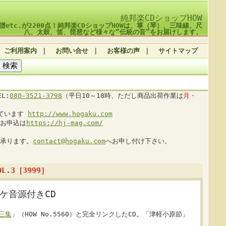
純邦楽CDショップHOW
譜etc.が2200点！純邦楽CDショップHOWは、箏（琴）、三味線、尺
八、太鼓、笛、琵琶など様々な“伝統の音”をお届けします。
ご利用案内
｜
お問い合せ
｜
お客様の声
｜
サイトマップ
L:
080-3521-3798
（平日10～18時、ただし商品出荷作業は
月・
しています
http://www.hogaku.com
お申込は
https://hj-mag.com/
承ります。
contact@hogaku.com
へお申し付け下さい。
.3［3999］
ケ音源付きCD
三集
」（HOW No.5560）と完全リンクしたCD。「津軽小原節」