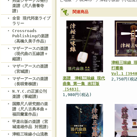
邦楽ジャーナル発行
楽譜（尺八善養寺
譜）
関連商品
全音 現代邦楽ライブ
ラリー
Crossroads
Publishingの楽譜
（高橋久美子作品）
マザーアースの楽譜
（現代曲の五線譜＋
縦譜）
津軽三味線 
マザーアースの楽譜
打擦奏
（宮城譜）
Vol.1［394
楽譜 津軽三味線 現代
マザーアースの楽譜
2,750円(税
曲集 第一集 改訂版
（長唄青柳譜）
［5483］
N.Y.C.の正派公刊
1,980円(税込)
楽譜（箏縦譜）
国際尺八研究館の楽
譜（尺八古典本曲＋
福田蘭童作品）
甲楽出版の楽譜（宮
城道雄作品 対照譜）
津軽三味線小山流教