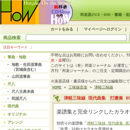
和楽器のCD・DVD・書籍・楽
カートをみる
｜
マイページへログイン
｜
商品検索
注目キーワード
不明な点はお気軽にお問い合わせください。TE
箏曲・地歌
水・金
曜日）
地歌・生田流箏曲
このサイトは（有）邦楽ジャーナル が運営
（宮城曲含む）
月刊「邦楽ジャーナル」のご注文・定期購読の
山田流箏曲
※楽器店様・書店様からのご注文は編集部にて
尺八
HOME
>
三味線音楽
>
津軽三味線
尺八古典本曲
津軽三味線 現代曲集 打擦奏 VOL
民謡尺八
現代曲
楽譜集と完全リンクしたカラオ
オリジナル
アレンジ
別売りの楽譜集「
津軽三味線 現代曲集 第
「吹雪」以外はカラオケ音源付き。