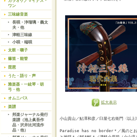
カラオケ／マイナス・
ワン
三味線音楽
長唄・浄瑠璃・義太
夫・他
津軽三味線
小唄・端唄
太鼓・囃子
篠笛・能管
琵琶
うた・語り・声
雅楽器・一絃琴・胡
弓・他
オムニバス
拡大表示
楽譜
邦楽ジャーナル発行
小山貢山／鮎澤和彦／臼屋七右衛門〈以上
楽譜（池上眞吾作
品・沢井比河流作
品・他）
Paradise has no border
と地獄＊／BEAMS＊／津軽小原節（小山