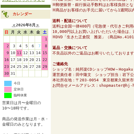
※郵便振替・銀行振込手数料はお客様負担とな
※商品がお客様のお手元に届いてから1週間以
カレンダー
送料・配送について
＜
2026年8月
＞
送料は全国一律400円（宅急便・代引きご利用
10,000円以上お買い上げいただいた場合は
日
月
火
水
木
金
土
※DVD「生きた正倉院 雅楽」（商品No.41
1
2
3
4
5
6
7
8
返品・交換について
9
10
11
12
13
14
15
不良品以外のご返品はお断りいたしております
16
17
18
19
20
21
22
ご連絡先
23
24
25
26
27
28
29
ショップ名：純邦楽CDショップHOW～Hogaku O
30
31
運営責任者：田中隆文 ショップ担当：岩下公
本社所在地：〒203-0054 東京都東久留米
今日
お問合せメールアドレス：shopmaster@hj-h
定休日
臨時休業
営業日は月〜金曜日の
10〜18時です。
商品の発送作業は月・水・
金曜日のみとなります。