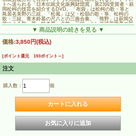
トへ送られる「日本伝統文化振興財団賞」第23回受賞者・萩
岡松柯の技芸を紹介するDVD。「布袋」は松柯の歌・箏と
鳥居名美野の三絃、「松風」は父・松韻の歌・箏、松柯の
歌・三絃、青木鈴慕の尺八との三曲合奏。「熊野」は萩岡父
娘による歌・箏、鈴木厚一の歌・三絃、そして福原徹彦の笛
との合奏で聴かせる。
▼ 商品説明の続きを見る ▼
価格:
3,850円
(税込)
[ポイント還元 193ポイント～]
注文
購入数：
個