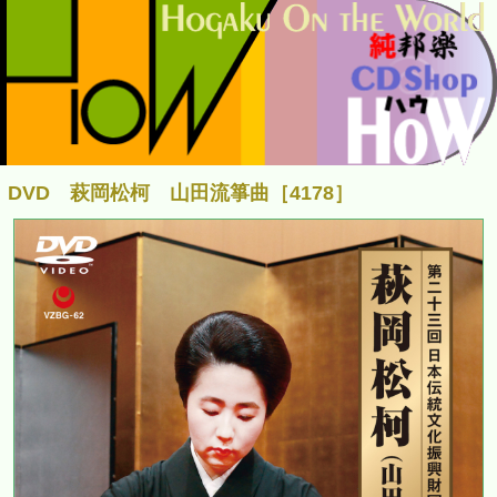
DVD 萩岡松柯 山田流箏曲［4178］