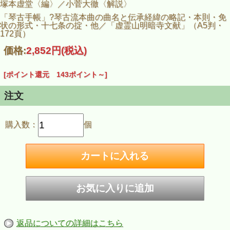
塚本虚堂〈編〉／小菅大徹〈解説〉
「琴古手帳」?琴古流本曲の曲名と伝承経緯の略記・本則・免
状の形式・十七条の掟・他／「虚霊山明暗寺文献」（A5判・
172頁）
価格:
2,852円
(税込)
[ポイント還元 143ポイント～]
注文
購入数：
個
返品についての詳細はこちら