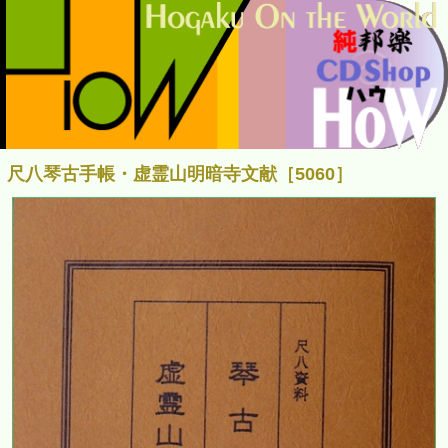
尺八琴古手帳・虚霊山明暗寺文献［5060］