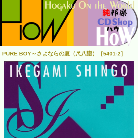
PURE BOY～さよならの夏（尺八譜）［5401-2］