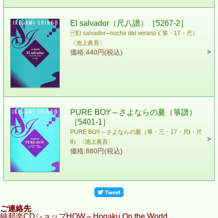
El salvador（尺八譜）［5267-2］
El salvador─noche del verano（箏・17・尺）
〈池上眞吾〉
価格:440円(税込)
PURE BOY～さよならの夏（箏譜）
［5401-1］
PURE BOY～さよならの夏（箏・三・17・尺I・尺
II）〈池上眞吾〉
価格:880円(税込)
ご連絡先
純邦楽CDショップHOW～Hogaku On the World