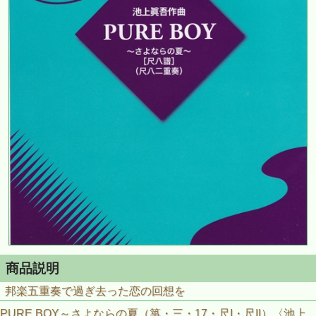
商品説明
邦楽五重奏で過ぎ去った恋の回想を
PURE BOY～さよならの夏（箏・三・17・尺I・尺II）〈池上