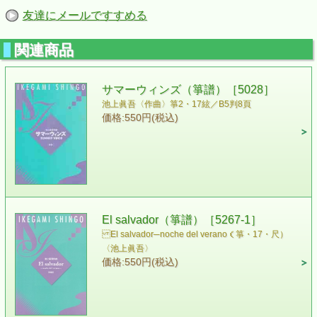
友達にメールですすめる
関連商品
サマーウィンズ（箏譜）［5028］
池上眞吾〈作曲〉 箏2・17絃／B5判8頁
価格:550円(税込)
El salvador（箏譜）［5267-1］
El salvador─noche del verano（箏・17・尺）
〈池上眞吾〉
価格:550円(税込)