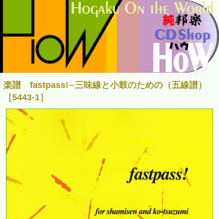
楽譜 fastpass!─三味線と小鼓のための（五線譜）
［5443-1］