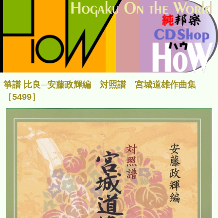
箏譜 比良─安藤政輝編 対照譜 宮城道雄作曲集
［5499］