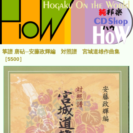
箏譜 唐砧─安藤政輝編 対照譜 宮城道雄作曲集
［5500］