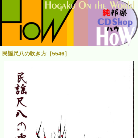
民謡尺八の吹き方［5546］