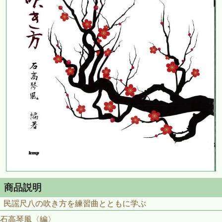
商品説明
民謡尺八の吹き方を練習曲とともに学ぶ
石高琴風〈編〉