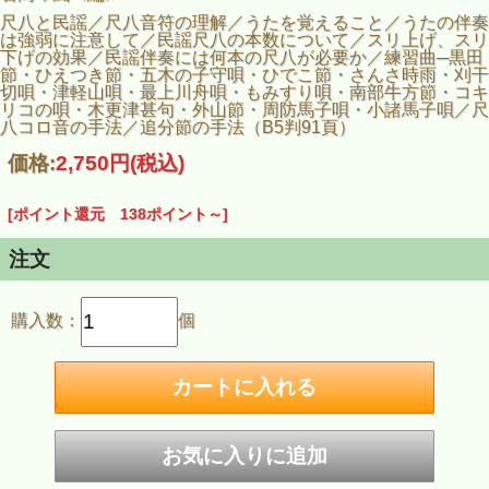
尺八と民謡／尺八音符の理解／うたを覚えること／うたの伴奏
は強弱に注意して／民謡尺八の本数について／スリ上げ、スリ
下げの効果／民謡伴奏には何本の尺八が必要か／練習曲─黒田
節・ひえつき節・五木の子守唄・ひでこ節・さんさ時雨・刈干
切唄・津軽山唄・最上川舟唄・もみすり唄・南部牛方節・コキ
リコの唄・木更津甚句・外山節・周防馬子唄・小諸馬子唄／尺
八コロ音の手法／追分節の手法（B5判91頁）
価格:
2,750円
(税込)
[ポイント還元 138ポイント～]
注文
購入数：
個