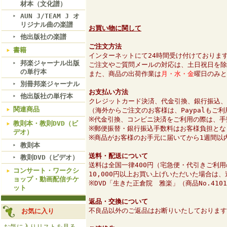
材本（文化譜）
AUN J/TEAM J オ
リジナル曲の楽譜
お買い物に関して
他出版社の楽譜
ご注文方法
書籍
インターネットにて24時間受け付けておりま
邦楽ジャーナル出版
ご注文やご質問メールの対応は、土日祝日を除
の単行本
また、商品の出荷作業は
月・水・金
曜日のみと
別冊邦楽ジャーナル
お支払い方法
他出版社の単行本
クレジットカード決済、代金引換、銀行振込、
関連商品
（海外からご注文のお客様は、Paypalもご
※代金引換、コンビニ決済をご利用の際は、手
教則本・教則DVD（ビ
※郵便振替・銀行振込手数料はお客様負担とな
デオ）
※商品がお客様のお手元に届いてから1週間以
教則本
送料・配送について
教則DVD（ビデオ）
送料は全国一律400円（宅急便・代引きご利用
コンサート・ワークシ
10,000円以上お買い上げいただいた場合は
ョップ・動画配信チケ
※DVD「生きた正倉院 雅楽」（商品No.41
ット
返品・交換について
不良品以外のご返品はお断りいたしております
お気に入り
お気に入りリストを見る