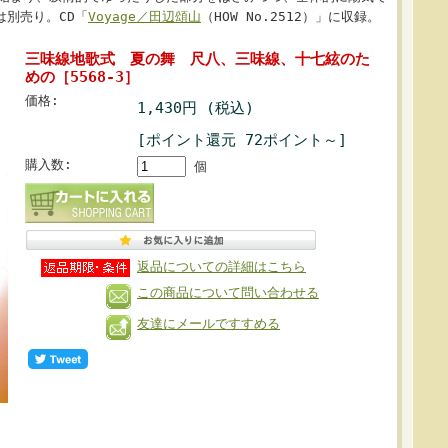
別売り。CD「
Voyage／田辺頌山
（HOW No.2512）」に収録。
三味線地歌式 夏の舞 尺八、三味線、十七絃のた
めの［5568-3］
価格:
1,430円 (税込)
[ポイント還元 72ポイント～]
購入数:
個
返品についての詳細はこちら
この商品について問い合わせる
友達にメールですすめる