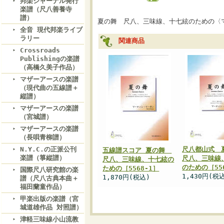
邦楽ジャーナル発行
楽譜（尺八善養寺
譜）
夏の舞 尺八、三味線、十七絃のための〈
全音 現代邦楽ライブ
ラリー
関連商品
Crossroads
Publishingの楽譜
（高橋久美子作品）
マザーアースの楽譜
（現代曲の五線譜＋
縦譜）
マザーアースの楽譜
（宮城譜）
マザーアースの楽譜
（長唄青柳譜）
N.Y.C.の正派公刊
尺八都山式
五線譜スコア 夏の舞
楽譜（箏縦譜）
尺八、三味線
尺八、三味線、十七絃の
のための［55
ための［5568-1］
国際尺八研究館の楽
1,430円(税
1,870円(税込)
譜（尺八古典本曲＋
福田蘭童作品）
甲楽出版の楽譜（宮
城道雄作品 対照譜）
津軽三味線小山流教