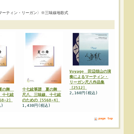
マーティン・リーガン〉※三味線地歌式
Voyage 田辺頌山の演
奏によるマーティン・
リーガン尺八作品集
［2512］
 夏の舞
十七絃箏譜 夏の舞
2,160円(税込)
、十七絃
尺八、三味線、十七絃
68-2］
のための［5568-4］
込)
1,430円(税込)
page top