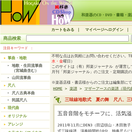
和楽器のCD・DVD・書籍・楽
カートをみる
｜
マイページへログイン
｜
商品検索
注目キーワード
不明な点はお気軽にお問い合わせください。TE
箏曲・地歌
水・金
曜日）
地歌・生田流箏曲
このサイトは（有）邦楽ジャーナル が運営
（宮城曲含む）
月刊「邦楽ジャーナル」のご注文・定期購読の
山田流箏曲
※楽器店様・書店様からのご注文は編集部にて
尺八
HOME
>
楽譜
>
マザーアースの楽譜（現代
尺八古典本曲
三味線地歌式 夏の舞 尺八、三味
民謡尺八
現代曲
五音音階をモチーフに、活気溢
オリジナル
アレンジ
2011年11月にDEN3（田辺頌山・木
式三味線譜。演奏時間約10分。独奏尺八