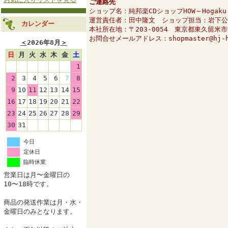
ご連絡先
ショップ名：純邦楽CDショップHOW～Hogaku O
運営責任者：田中隆文 ショップ担当：岩下公
カレンダー
本社所在地：〒203-0054 東京都東久留米
お問合せメールアドレス：shopmaster@hj-h
＜
2026年8月
＞
日
月
火
水
木
金
土
1
2
3
4
5
6
7
8
9
10
11
12
13
14
15
16
17
18
19
20
21
22
23
24
25
26
27
28
29
30
31
今日
定休日
臨時休業
営業日は月〜金曜日の
10〜18時です。
商品の発送作業は月・水・
金曜日のみとなります。