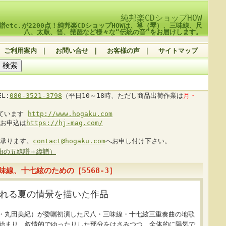
純邦楽CDショップHOW
譜etc.が2200点！純邦楽CDショップHOWは、箏（琴）、三味線、尺
八、太鼓、笛、琵琶など様々な“伝統の音”をお届けします。
ご利用案内
｜
お問い合せ
｜
お客様の声
｜
サイトマップ
L:
080-3521-3798
（平日10～18時、ただし商品出荷作業は
月・
しています
http://www.hogaku.com
お申込は
https://hj-mag.com/
承ります。
contact@hogaku.com
へお申し付け下さい。
曲の五線譜＋縦譜）
線、十七絃のための［5568-3］
れる夏の情景を描いた作品
田敦子・丸田美紀）が委嘱初演した尺八・三味線・十七絃三重奏曲の地歌
に始まり、叙情的でゆったりした部分をはさみつつ、全体的に陽気で