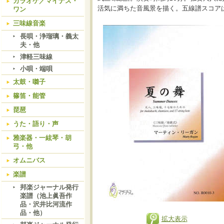
カラオケ／マイナス・
活気に満ちた音風景を描く。五線譜スコアは
ワン
三味線音楽
長唄・浄瑠璃・義太
夫・他
津軽三味線
小唄・端唄
太鼓・囃子
篠笛・能管
琵琶
うた・語り・声
雅楽器・一絃琴・胡
弓・他
オムニバス
楽譜
邦楽ジャーナル発行
楽譜（池上眞吾作
品・沢井比河流作
品・他）
拡大表示