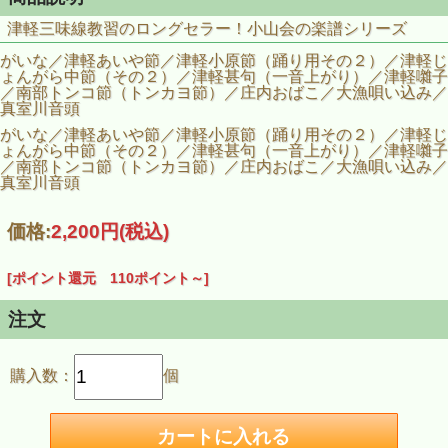
津軽三味線教習のロングセラー！小山会の楽譜シリーズ
がいな／津軽あいや節／津軽小原節（踊り用その２）／津軽じ
ょんがら中節（その２）／津軽甚句（一音上がり）／津軽囃子
／南部トンコ節（トンカヨ節）／庄内おばこ／大漁唄い込み／
真室川音頭
がいな／津軽あいや節／津軽小原節（踊り用その２）／津軽じ
ょんがら中節（その２）／津軽甚句（一音上がり）／津軽囃子
／南部トンコ節（トンカヨ節）／庄内おばこ／大漁唄い込み／
真室川音頭
価格:
2,200円
(税込)
[ポイント還元 110ポイント～]
注文
購入数：
個