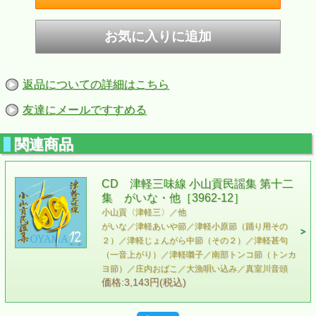
返品についての詳細はこちら
友達にメールですすめる
関連商品
CD 津軽三味線 小山貢民謡集 第十二
集 がいな・他［3962-12］
小山貢〈津軽三〉／他
がいな／津軽あいや節／津軽小原節（踊り用その
２）／津軽じょんがら中節（その２）／津軽甚句
（一音上がり）／津軽囃子／南部トンコ節（トンカ
ヨ節）／庄内おばこ／大漁唄い込み／真室川音頭
価格:3,143円(税込)