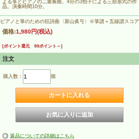
よる箏とピアノの二重奏曲。4分の3拍子による三部形式の作
品。演奏時間10分。
ピアノと箏のための狂詩曲〈新山眞弓〉※箏譜＋五線譜スコア
価格:
1,980円
(税込)
[ポイント還元 99ポイント～]
注文
購入数：
個
返品についての詳細はこちら