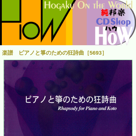
楽譜 ピアノと箏のための狂詩曲［5693］