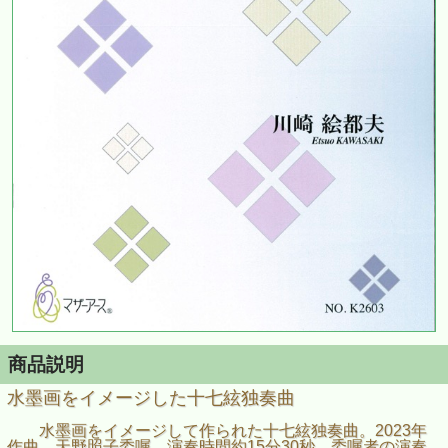
商品説明
水墨画をイメージした十七絃独奏曲
水墨画をイメージして作られた十七絃独奏曲。2023年
作曲、天野照子委嘱、演奏時間約15分30秒。委嘱者の演奏