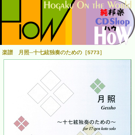
楽譜 月照─十七絃独奏のための［5773］