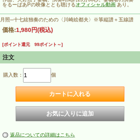
をるーぱあPの映像ととも聴ける
オフィシャル動画
あり。
月照─十七絃独奏のための〈川崎絵都夫〉※箏縦譜＋五線譜
価格:
1,980円
(税込)
[ポイント還元 99ポイント～]
注文
購入数：
個
返品についての詳細はこちら