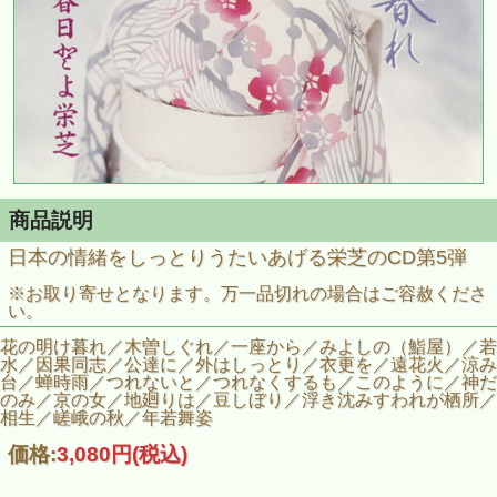
商品説明
日本の情緒をしっとりうたいあげる栄芝のCD第5弾
※お取り寄せとなります。万一品切れの場合はご容赦くださ
い。
花の明け暮れ／木曽しぐれ／一座から／みよしの（鮨屋）／若
水／因果同志／公達に／外はしっとり／衣更を／遠花火／涼み
台／蝉時雨／つれないと／つれなくするも／このように／神だ
のみ／京の女／地廻りは／豆しぼり／浮き沈みすわれが栖所／
相生／嵯峨の秋／年若舞姿
価格:
3,080円
(税込)