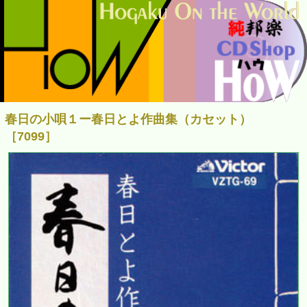
春日の小唄１ー春日とよ作曲集（カセット）
［7099］