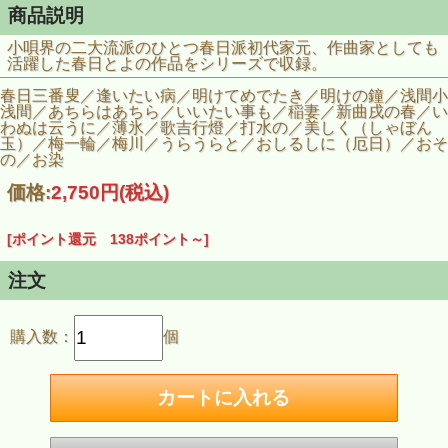
商品説明
小唄界の二大流派のひとつ春日派初代家元、作曲家としても
活躍した春日とよの作品をシリーズで収録。
春日三番叟／逢いたい病／明けてめでたき／明けの鐘／浅間小
浅間／あちらはあちら／いいたい事も／稲妻／新曲戌の春／い
わぬは云うに／薄氷／歌吉行燈／打水の／美しく（しゃぼん
玉）／梅一輪／梅川／うらうらと／おしるしに（厄日）／おそ
の／お染
価格:
2,750円
(税込)
[ポイント還元 138ポイント～]
注文
購入数：
個