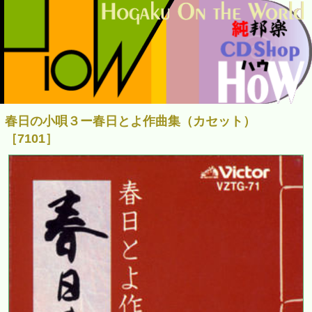
春日の小唄３ー春日とよ作曲集（カセット）
［7101］