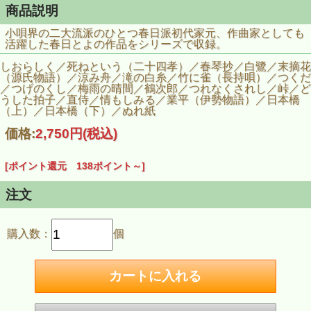
商品説明
小唄界の二大流派のひとつ春日派初代家元、作曲家としても
活躍した春日とよの作品をシリーズで収録。
しおらしく／死ねという（二十四孝）／春琴抄／白鷺／末摘花
（源氏物語）／涼み舟／滝の白糸／竹に雀（長持唄）／つくだ
／つげのくし／梅雨の晴間／鶴次郎／つれなくされし／峠／ど
うした拍子／直侍／情もしみる／業平（伊勢物語）／日本橋
（上）／日本橋（下）／ぬれ紙
価格:
2,750円
(税込)
[ポイント還元 138ポイント～]
注文
購入数：
個