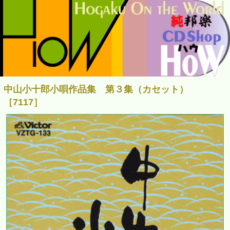
中山小十郎小唄作品集 第３集（カセット）
［7117］