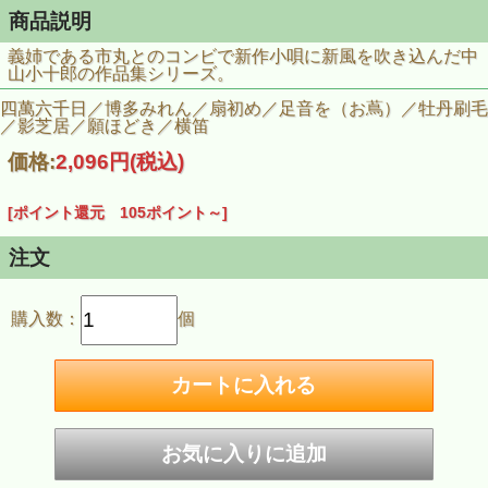
商品説明
義姉である市丸とのコンビで新作小唄に新風を吹き込んだ中
山小十郎の作品集シリーズ。
四萬六千日／博多みれん／扇初め／足音を（お蔦）／牡丹刷毛
／影芝居／願ほどき／横笛
価格:
2,096円
(税込)
[ポイント還元 105ポイント～]
注文
購入数：
個