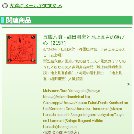
友達にメールですすめる
関連商品
五臓六腑－細田明宏と池上眞吾の遊び
心［2157］
むつのを／山口太郎（杵屋巳津也）／みこみこみえ
こ〈以上唄〉
五臓六腑／団扇／気の合う二人／電気カミソリの
うた／殺せる女／鼻岡鼻右衛門〈以上細田明宏作
詞・池上眞吾作曲〉／梅雨の晴れ間に…〈池上眞
吾・細田明宏〉／風邪薬
Mutsunoo/Taro Yamaguchi(Mitsuya
Kineya)/Mikomikomieko(Uta)
Gozoroppu/Uchiwa/Kinoau Futari/Denki Kamisori no
Uta/Koroseru Onna/Hanaoka Hanaemon(Akihiro
Hosoda sakushi.Shingo Ikegami sakkyoku)/Tsuyu
no Haremani(Shingo Ikegami.Akihiro
Hosoda)/Kazegusuri
価格:3,080円(税込)