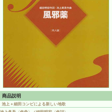
商品説明
池上＋細田コンビによる新しい地歌
池上眞吾〈作曲〉／細田明宏〈作詞〉