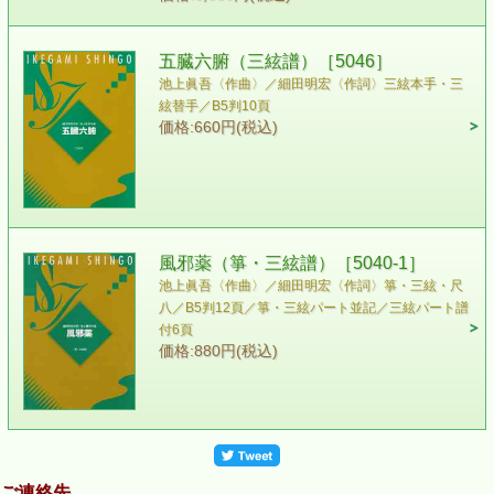
五臓六腑（三絃譜）［5046］
池上眞吾〈作曲〉／細田明宏〈作詞〉 三絃本手・三
絃替手／B5判10頁
価格:660円(税込)
風邪薬（箏・三絃譜）［5040-1］
池上眞吾〈作曲〉／細田明宏〈作詞〉 箏・三絃・尺
八／B5判12頁／箏・三絃パート並記／三絃パート譜
付6頁
価格:880円(税込)
ご連絡先