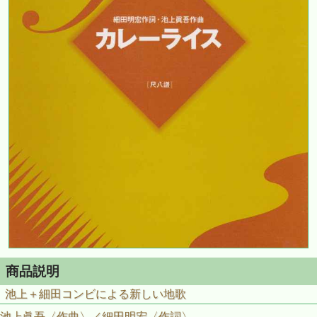
商品説明
池上＋細田コンビによる新しい地歌
池上眞吾〈作曲〉／細田明宏〈作詞〉