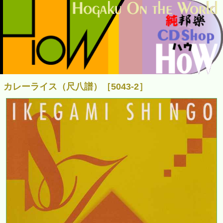
カレーライス（尺八譜）［5043-2］