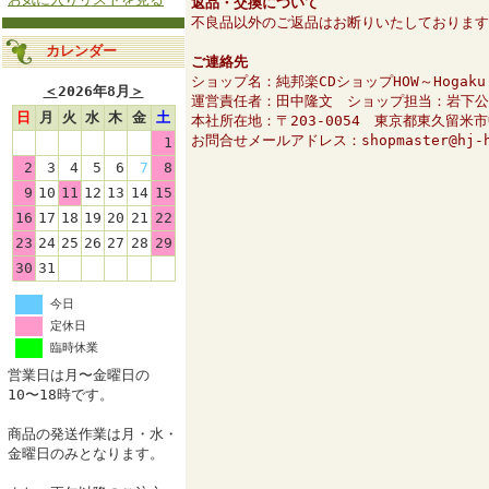
返品・交換について
不良品以外のご返品はお断りいたしております
カレンダー
ご連絡先
ショップ名：純邦楽CDショップHOW～Hogaku O
＜
2026年8月
＞
運営責任者：田中隆文 ショップ担当：岩下公
日
月
火
水
木
金
土
本社所在地：〒203-0054 東京都東久留米
お問合せメールアドレス：shopmaster@hj-h
1
2
3
4
5
6
7
8
9
10
11
12
13
14
15
16
17
18
19
20
21
22
23
24
25
26
27
28
29
30
31
今日
定休日
臨時休業
営業日は月〜金曜日の
10〜18時です。
商品の発送作業は月・水・
金曜日のみとなります。