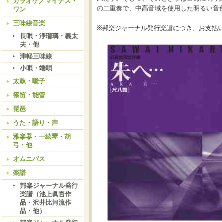
カラオケ／マイナス・
の二重奏で、中高音域を使用した明るい音
ワン
三味線音楽
※邦楽ジャーナル発行楽譜につき、お支払
長唄・浄瑠璃・義太
夫・他
津軽三味線
小唄・端唄
太鼓・囃子
篠笛・能管
琵琶
うた・語り・声
雅楽器・一絃琴・胡
弓・他
オムニバス
楽譜
邦楽ジャーナル発行
楽譜（池上眞吾作
品・沢井比河流作
品・他）