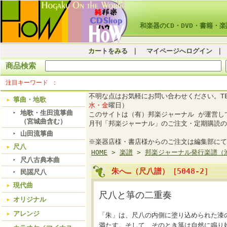
和楽器のCD・DVD・書籍・楽
カートをみる
｜
マイページへログイン
｜
商品検索
注目キーワード
不明な点はお気軽にお問い合わせください。TE
箏曲・地歌
水・金
曜日）
地歌・生田流箏曲
このサイトは（有）邦楽ジャーナル が運営
（宮城曲含む）
月刊「邦楽ジャーナル」のご注文・定期購読の
山田流箏曲
※楽器店様・書店様からのご注文は編集部にて
尺八
HOME
>
楽譜
>
邦楽ジャーナル発行楽譜（
尺八古典本曲
朱へ…（尺八譜）［5048-2］
民謡尺八
現代曲
尺八と箏の二重奏
オリジナル
アレンジ
「朱」は、尺八の内側に塗り込められた漆
満たす。そして、そのとき箏は自然に鳴り