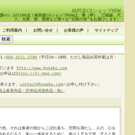
純邦楽CDショップHOW
譜etc.が2200点！純邦楽CDショップHOWは、箏（琴）、三味線、尺
八、太鼓、笛、琵琶など様々な“伝統の音”をお届けします。
ご利用案内
｜
お問い合せ
｜
お客様の声
｜
サイトマップ
L:
080-3521-3798
（平日10～18時、ただし商品出荷作業は
月・
しています
http://www.hogaku.com
お申込は
https://hj-mag.com/
承ります。
contact@hogaku.com
へお申し付け下さい。
池上眞吾作品・沢井比河流作品・他）
の色。それは奏者の指からこぼれ落ち、空間を満たし、人の 心を
始めるだろう。朱へ一体化するために。曲は１尺６寸管 尺八と箏