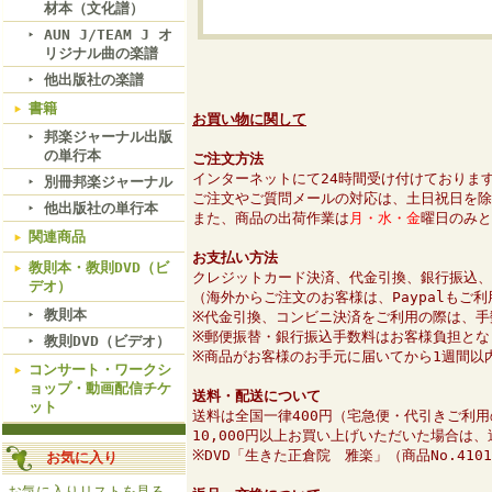
材本（文化譜）
AUN J/TEAM J オ
リジナル曲の楽譜
他出版社の楽譜
書籍
お買い物に関して
邦楽ジャーナル出版
の単行本
ご注文方法
インターネットにて24時間受け付けておりま
別冊邦楽ジャーナル
ご注文やご質問メールの対応は、土日祝日を除
他出版社の単行本
また、商品の出荷作業は
月・水・金
曜日のみと
関連商品
お支払い方法
教則本・教則DVD（ビ
クレジットカード決済、代金引換、銀行振込、
デオ）
（海外からご注文のお客様は、Paypalもご
教則本
※代金引換、コンビニ決済をご利用の際は、手
※郵便振替・銀行振込手数料はお客様負担とな
教則DVD（ビデオ）
※商品がお客様のお手元に届いてから1週間以
コンサート・ワークシ
ョップ・動画配信チケ
送料・配送について
ット
送料は全国一律400円（宅急便・代引きご利用
10,000円以上お買い上げいただいた場合は
※DVD「生きた正倉院 雅楽」（商品No.41
お気に入り
お気に入りリストを見る