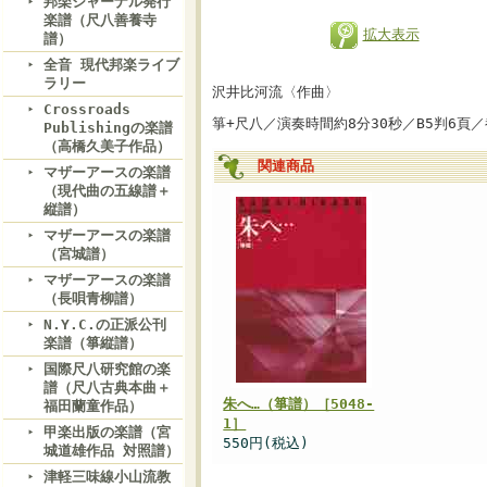
邦楽ジャーナル発行
楽譜（尺八善養寺
拡大表示
譜）
全音 現代邦楽ライブ
ラリー
沢井比河流〈作曲〉
Crossroads
箏+尺八／演奏時間約8分30秒／B5判6頁
Publishingの楽譜
（高橋久美子作品）
関連商品
マザーアースの楽譜
（現代曲の五線譜＋
縦譜）
マザーアースの楽譜
（宮城譜）
マザーアースの楽譜
（長唄青柳譜）
N.Y.C.の正派公刊
楽譜（箏縦譜）
国際尺八研究館の楽
譜（尺八古典本曲＋
朱へ…（箏譜）［5048-
福田蘭童作品）
1］
甲楽出版の楽譜（宮
550円(税込)
城道雄作品 対照譜）
津軽三味線小山流教