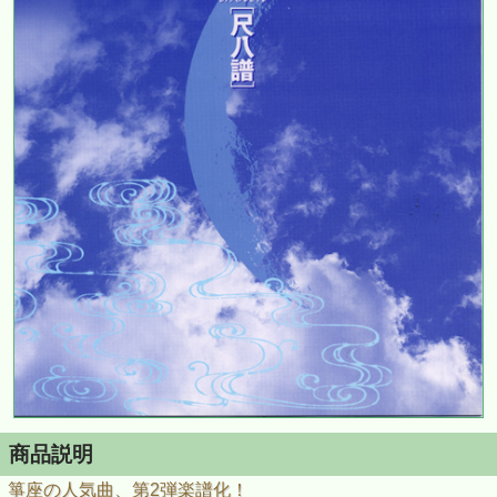
商品説明
箏座の人気曲、第2弾楽譜化！