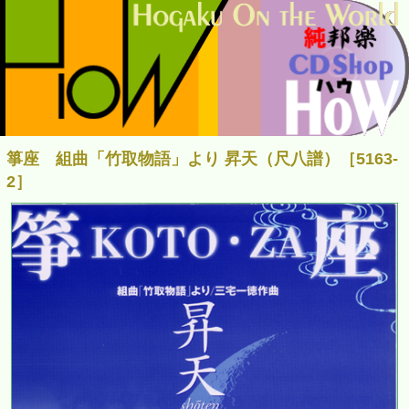
箏座 組曲「竹取物語」より 昇天（尺八譜）［5163-
2］