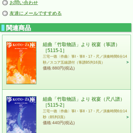
お問い合わせ
友達にメールですすめる
関連商品
組曲「竹取物語」より 祝宴（箏譜）
［5115-1］
三宅一徳〈作曲〉 箏I・箏II・17・尺／演奏時間6分14
秒／スコア五線譜付（箏譜B5判16頁）
価格:880円(税込)
組曲「竹取物語」より 祝宴（尺八譜）
［5115-2］
三宅一徳〈作曲〉 箏I・箏II・17・尺／演奏時間6分14
秒（B5判3頁）
価格:440円(税込)