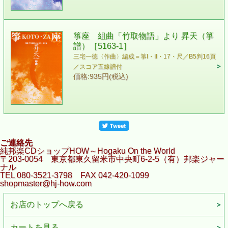
箏座 組曲「竹取物語」より 昇天（箏
譜）［5163-1］
三宅一徳〈作曲〉 編成＝箏I・II・17・尺／B5判16頁
／スコア五線譜付
価格:935円(税込)
ご連絡先
純邦楽CDショップHOW～Hogaku On the World
〒203-0054 東京都東久留米市中央町6-2-5（有）邦楽ジャー
ナル
TEL 080-3521-3798 FAX 042-420-1099
shopmaster@hj-how.com
お店のトップへ戻る
カートを見る