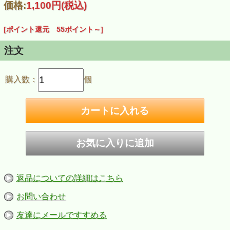
価格:
1,100円
(税込)
※視聴には、インターネットに接続できるパソコンやスマー
トフォン、タブレットが必要です。お支払い完了後に、動画
を視聴できるURLが掲載されたチケット（PDFファイル）を
[ポイント還元 55ポイント～]
メールでお送りします。
※代金先払いにて申し受けます。商品の受け渡しがないた
め、「代金引換」はご利用いただけません。クレジットカー
注文
ドのご利用をお勧めします。
購入数：
個
返品についての詳細はこちら
お問い合わせ
友達にメールですすめる