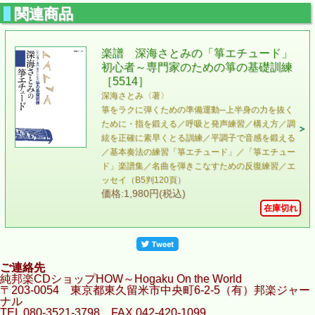
関連商品
楽譜 深海さとみの「箏エチュード」
初心者～専門家のための箏の基礎訓練
［5514］
深海さとみ〈著〉
箏をラクに弾くための準備運動─上半身の力を抜く
ために・指を鍛える／呼吸と発声練習／構え方／調
絃を正確に素早くとる訓練／平調子で音感を鍛える
／基本奏法の練習「箏エチュード」／「箏エチュー
ド」楽譜集／名曲を弾きこなすための反復練習／エ
ッセイ（B5判120頁）
価格:1,980円(税込)
在庫切れ
ご連絡先
純邦楽CDショップHOW～Hogaku On the World
〒203-0054 東京都東久留米市中央町6-2-5（有）邦楽ジャー
ナル
TEL 080-3521-3798 FAX 042-420-1099