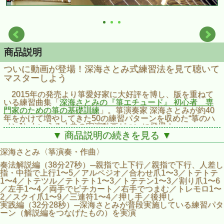
商品説明
ついに動画が登場！深海さとみ式練習法を見て聴いて
マスターしよう
2015年の発売より箏愛好家に大好評を博し、版を重ねて
いる練習曲集「
深海さとみの『箏エチュード』 初心者 専
門家のための箏の基礎訓練
」。箏演奏家 深海さとみが約40
年をかけて増やしてきた50の練習パターンを収めた“箏のハ
ノン”ともいえる小曲の実演動画がついに登場！
全曲深海さとみによる演奏で、手元を中心に全身の映像も
▼ 商品説明の続きを見る ▼
収録。「奏法解説編」では、50の基礎練習法を、動画と字幕
で解説。「実践編」では、「奏法解説編」のパターンをつな
深海さとみ〈箏演奏・作曲〉
げて、深海が普段実施している練習パターンを披露。
奏法解説編（38分27秒）─親指で上下行／親指で下行、人差し
指・中指で上行1〜5／アルペジオ／合わせ爪1〜3／トテトテ
楽譜「
箏エチュード」
にそって作成しているので、あわせ
1〜4／トテツル／テトテト1〜3／トテテン1〜3／割り爪1〜6
てご覧ください。楽譜だけでなく、ラクに弾くための準備運
／左手1〜4／両手でピチカート／右手でつまむ／トレモロ1〜
動や構え方、素早く調絃するためのアドバイス、エッセイな
2／スクイ爪1〜9／三連符1〜4／押し手／後押し
ども書かれています。
実践編（32分28秒）─深海さとみが普段実施している練習パタ
ーン（解説編をつなげたもの）を実演
※この商品はインターネットでの動画配信となります。
DVD・Blue-rayなどのディスクでのご提供はいたしません。