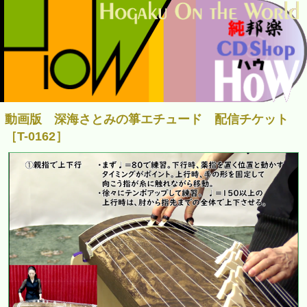
動画版 深海さとみの箏エチュード 配信チケット
［T-0162］