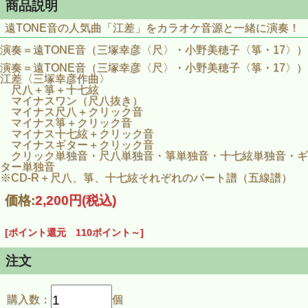
商品説明
遠TONE音の人気曲「江差」をカラオケ音源と一緒に演奏！
演奏＝遠TONE音（三塚幸彦〈尺〉・小野美穂子〈箏・17〉）
演奏＝遠TONE音（三塚幸彦〈尺〉・小野美穂子〈箏・17〉）
江差〈三塚幸彦作曲〉
尺八＋箏＋十七絃
マイナスワン（尺八抜き）
マイナス尺八＋クリック音
マイナス箏＋クリック音
マイナス十七絃＋クリック音
マイナスギター＋クリック音
クリック単独音・尺八単独音・箏単独音・十七絃単独音・ギ
ター単独音
※CD-R＋尺八、箏、十七絃それぞれのパート譜（五線譜）
価格:
2,200円
(税込)
[ポイント還元 110ポイント～]
注文
購入数：
個