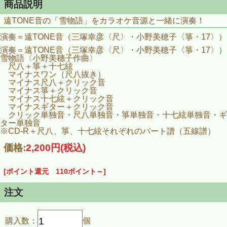
商品説明
遠TONE音の「雪物語」をカラオケ音源と一緒に演奏！
演奏＝遠TONE音（三塚幸彦〈尺〉・小野美穂子〈箏・17〉）
演奏＝遠TONE音（三塚幸彦〈尺〉・小野美穂子〈箏・17〉）
雪物語〈小野美穗子作曲〉
尺八＋箏＋十七絃
マイナスワン（尺八抜き）
マイナス尺八＋クリック音
マイナス箏＋クリック音
マイナス十七絃＋クリック音
マイナスギター＋クリック音
クリック単独音・尺八単独音・箏単独音・十七絃単独音・ギ
ター単独音
※CD-R＋尺八、箏、十七絃それぞれのパート譜（五線譜）
価格:
2,200円
(税込)
[ポイント還元 110ポイント～]
注文
購入数：
個