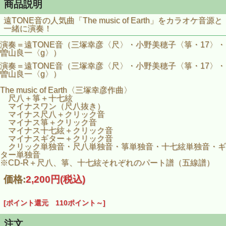
商品説明
遠TONE音の人気曲「The music of Earth」をカラオケ音源と
一緒に演奏！
演奏＝遠TONE音（三塚幸彦〈尺〉・小野美穂子〈箏・17〉・
曽山良一〈g〉）
演奏＝遠TONE音（三塚幸彦〈尺〉・小野美穂子〈箏・17〉・
曽山良一〈g〉）
The music of Earth〈三塚幸彦作曲〉
尺八＋箏＋十七絃
マイナスワン（尺八抜き）
マイナス尺八＋クリック音
マイナス箏＋クリック音
マイナス十七絃＋クリック音
マイナスギター＋クリック音
クリック単独音・尺八単独音・箏単独音・十七絃単独音・ギ
ター単独音
※CD-R＋尺八、箏、十七絃それぞれのパート譜（五線譜）
価格:
2,200円
(税込)
[ポイント還元 110ポイント～]
注文