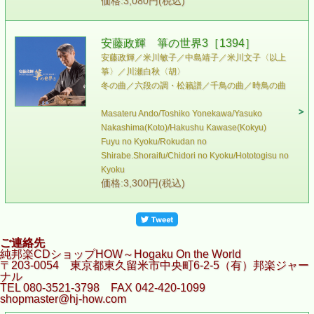
価格:3,080円(税込)
安藤政輝 箏の世界3［1394］
安藤政輝／米川敏子／中島靖子／米川文子〈以上
箏〉／川瀬白秋〈胡〉
冬の曲／六段の調・松籟譜／千鳥の曲／時鳥の曲
Masateru Ando/Toshiko Yonekawa/Yasuko
Nakashima(Koto)/Hakushu Kawase(Kokyu)
Fuyu no Kyoku/Rokudan no
Shirabe.Shoraifu/Chidori no Kyoku/Hototogisu no
Kyoku
価格:3,300円(税込)
ご連絡先
純邦楽CDショップHOW～Hogaku On the World
〒203-0054 東京都東久留米市中央町6-2-5（有）邦楽ジャー
ナル
TEL 080-3521-3798 FAX 042-420-1099
shopmaster@hj-how.com