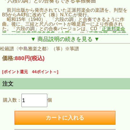
「六段の調」との合奏もできる箏独奏曲
前川出版から発売されていた正派邦楽会の楽譜を、判型を
B5からA4判に改めて（株）N.Y.C.が発行。
昭和15年（1940）、「六段の調」と合奏できるように作
曲。後に、三絃と尺八のパートが唯是震一により作曲され
た。「六段の調」との合奏バージョンは、CD「
正派邦楽会
箏・三弦 古典/現代名曲集（十四）
」や「
安藤政輝 箏の世
界3
」に収録。
▼ 商品説明の続きを見る ▼
松籟譜〈中島雅楽之都〉（箏）※箏譜
価格:
880円
(税込)
[ポイント還元 44ポイント～]
注文
購入数：
個