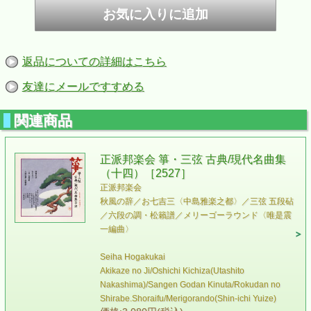
返品についての詳細はこちら
友達にメールですすめる
関連商品
正派邦楽会 箏・三弦 古典/現代名曲集
（十四）［2527］
正派邦楽会
秋風の辞／お七吉三〈中島雅楽之都〉／三弦 五段砧
／六段の調・松籟譜／メリーゴーラウンド〈唯是震
一編曲〉
Seiha Hogakukai
Akikaze no Ji/Oshichi Kichiza(Utashito
Nakashima)/Sangen Godan Kinuta/Rokudan no
Shirabe.Shoraifu/Merigorando(Shin-ichi Yuize)