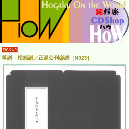
PICK UP
箏譜 松籟譜／正派公刊楽譜［N023］