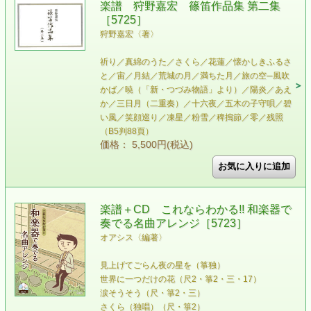
楽譜 狩野嘉宏 篠笛作品集 第二集
［5725］
狩野嘉宏〈著〉
祈り／真綿のうた／さくら／花蓮／懐かしきふるさ
と／宙／月結／荒城の月／満ちた月／旅の空─風吹
かば／暁（「新・つづみ物語」より）／陽炎／あえ
か／三日月（二重奏）／十六夜／五木の子守唄／碧
い風／笑顔巡り／凍星／粉雪／稗搗節／零／残照
（B5判88頁）
価格： 5,500円(税込)
楽譜＋CD これならわかる!! 和楽器で
奏でる名曲アレンジ［5723］
オアシス〈編著〉
見上げてごらん夜の星を（箏独）
世界に一つだけの花（尺2・箏2・三・17）
涙そうそう（尺・箏2・三）
さくら（独唱）（尺・箏2）