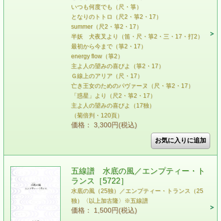
いつも何度でも（尺・箏）
となりのトトロ（尺2・箏2・17）
summer（尺2・箏2・17）
半妖 犬夜叉より（笛・尺・箏2・三・17・打2）
最初から今まで（箏2・17）
energy flow（箏2）
主よ人の望みの喜びよ（箏2・17）
Ｇ線上のアリア（尺・17）
亡き王女のためのパヴァーヌ（尺・箏2・17）
「惑星」より（尺2・箏2・17）
主よ人の望みの喜びよ（17独）
（菊倍判・120頁）
価格： 3,300円(税込)
五線譜 水底の風／エンプティー・ト
ランス［5722］
水底の風（25独）／エンプティー・トランス（25
独）〈以上加古隆〉※五線譜
価格： 1,500円(税込)