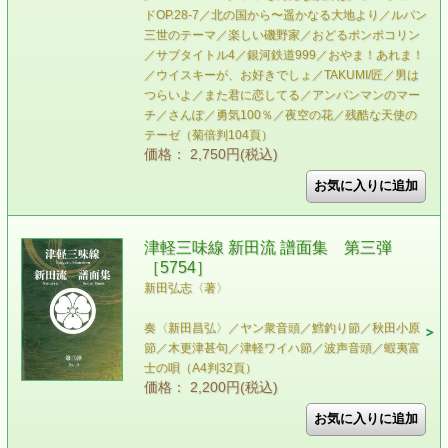
ドOP.28-7／北の国から〜遥かなる大地より／ルパン
三世のテーマ／楽しい磯野家／おどるポンポコリン
／サブタイトル4／銀河鉄道999／おやま！あれま！
／ウイスキーが、お好きでしょ／TAKUMI/匠／男は
つらいよ／また君に恋してる／アンパンマンのマー
チ／さんぽ／勇気100％／夜空の花／残酷な天使の
テーゼ（菊倍判104頁）
価格： 2,750円(税込)
津軽三味線 新田流 譜面集 第三弾
［5754］
新田弘志〈著〉
奏〈新田昌弘〉／ヤン衆音頭／鱈釣り節／秋田小原
節／木更津甚句／津軽ワイハ節／波声音頭／蝦夷富
士の唄（A4判32頁）
価格： 2,200円(税込)