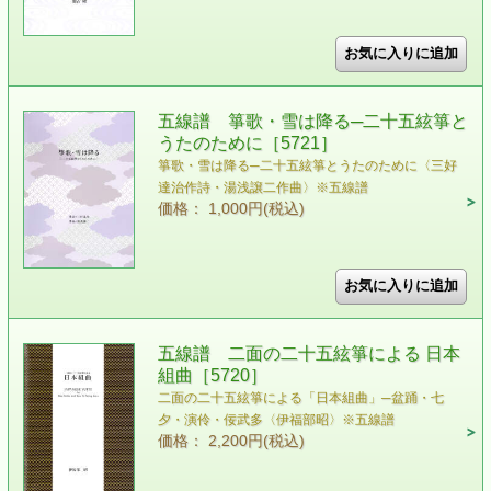
五線譜 箏歌・雪は降る─二十五絃箏と
うたのために［5721］
箏歌・雪は降る─二十五絃箏とうたのために〈三好
達治作詩・湯浅譲二作曲〉※五線譜
価格： 1,000円(税込)
五線譜 二面の二十五絃箏による 日本
組曲［5720］
二面の二十五絃箏による「日本組曲」─盆踊・七
夕・演伶・佞武多〈伊福部昭〉※五線譜
価格： 2,200円(税込)