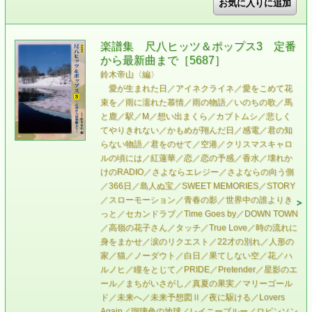
楽譜集 尺八ヒッツ＆ポップス3 定番
から最新曲まで［5687］
鈴木帝山〈編〉
愛が生まれた日／アイネクライネ／愛をこめて花
束を／雨に濡れた慕情／雨の物語／いのちの歌／馬
と鹿／駅／M／想い出まくら／カブトムシ／悲しく
てやりきれない／かもめが翔んだ日／感電／君の知
らない物語／君をのせて／空港／クリスマスキャロ
ルの頃には／紅蓮華／恋／恋の予感／香水／壊れか
けのRADIO／さよならエレジー／さよならの向う側
／366日／島人ぬ宝／SWEET MEMORIES／STORY
／スローモーション／青春の影／世界中の誰よりき
っと／セカンドラブ／Time Goes by／DOWN TOWN
／高嶺の花子さん／タッチ／True Love／時の流れに
身をまかせ／涙のリクエスト／22才の別れ／人形の
家／猫／ノーダウト／白日／果てしない空／花／ハ
ルノヒ／瞳をとじて／PRIDE／Pretender／星影のエ
ール／まちがいさがし／真夏の果実／マリーゴール
ド／未来へ／未来予想図Ⅱ／夜に駆ける／Lovers
Again／瑠璃色の地球／レイニーブルー／ロビンソン