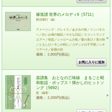
篠笛譜 世界のメロディII［5711］
鯉沼廣行〈編〉
アメージング・グレイス／あざみの歌／インバネス
へ／白いお城の物語／小さな日記／スコットランド
エアー／初恋／シャロームの歌／愛の喜び／里の秋
／ともしび／今この時に／コザックの子守唄／シチ
リアーナ／鈴懸の径
価格： 2,800円(税込)
楽譜集 おとなの三味線 まるごと昭
和歌謡・ポップス！懐かしのヒットソ
ング［5692］
藍〈編著〉
価格： 2,200円(税込)