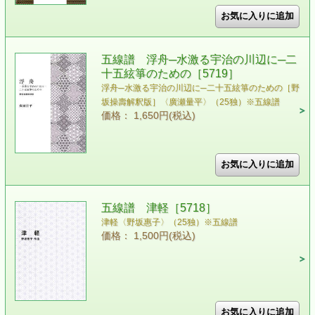
五線譜 浮舟─水激る宇治の川辺に─二
十五絃箏のための［5719］
浮舟─水激る宇治の川辺に─二十五絃箏のための［野
坂操壽解釈版］〈廣瀬量平〉（25独）※五線譜
価格： 1,650円(税込)
五線譜 津軽［5718］
津軽〈野坂惠子〉（25独）※五線譜
価格： 1,500円(税込)