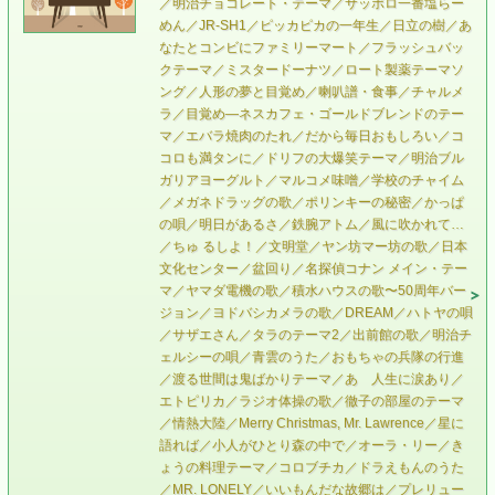
／明治チョコレート・テーマ／サッポロ一番塩らー
めん／JR-SH1／ピッカピカの一年生／日立の樹／あ
なたとコンビにファミリーマート／フラッシュバッ
クテーマ／ミスタードーナツ／ロート製薬テーマソ
ング／人形の夢と目覚め／喇叭譜・食事／チャルメ
ラ／目覚め—ネスカフェ・ゴールドブレンドのテー
マ／エバラ焼肉のたれ／だから毎日おもしろい／コ
コロも満タンに／ドリフの大爆笑テーマ／明治ブル
ガリアヨーグルト／マルコメ味噌／学校のチャイム
／メガネドラッグの歌／ポリンキーの秘密／かっぱ
の唄／明日があるさ／鉄腕アトム／風に吹かれて…
／ちゅ るしよ！／文明堂／ヤン坊マー坊の歌／日本
文化センター／盆回り／名探偵コナン メイン・テー
マ／ヤマダ電機の歌／積水ハウスの歌〜50周年バー
ジョン／ヨドバシカメラの歌／DREAM／ハトヤの唄
／サザエさん／タラのテーマ2／出前館の歌／明治チ
ェルシーの唄／青雲のうた／おもちゃの兵隊の行進
／渡る世間は鬼ばかりテーマ／あゝ人生に涙あり／
エトピリカ／ラジオ体操の歌／徹子の部屋のテーマ
／情熱大陸／Merry Christmas, Mr. Lawrence／星に
語れば／小人がひとり森の中で／オーラ・リー／き
ょうの料理テーマ／コロブチカ／ドラえもんのうた
／MR. LONELY／いいもんだな故郷は／プレリュー