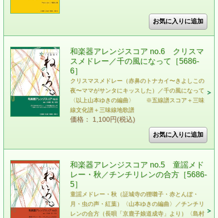
和楽器アレンジスコア no.6 クリスマ
スメドレー／千の風になって［5686-
6］
クリスマスメドレー（赤鼻のトナカイ〜きよしこの
夜〜ママがサンタにキッスした）／千の風になって
〈以上山本ゆきの編曲〉 ※五線譜スコア＋三味
線文化譜＋三味線地歌譜
価格： 1,100円(税込)
和楽器アレンジスコア no.5 童謡メド
レー・秋／チンチリレンの合方［5686-
5］
童謡メドレー・秋（証城寺の狸囃子・赤とんぼ・
月・虫の声・紅葉）〈山本ゆきの編曲〉／チンチリ
レンの合方（長唄「京鹿子娘道成寺」より）〈島村