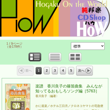
1 / 9ページ
（全178件）
1
2
3
4
5
前へ
次へ
楽譜 香川良子の篠笛曲集 みんなが
知ってるおもしろソング編［5763］
香川良子〈編著〉
かに道楽／ホテル三日月／クロネコヤマトの宅急便