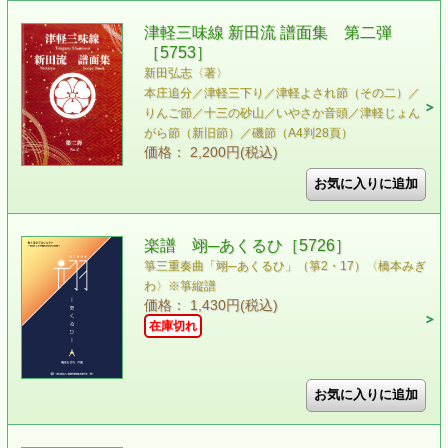
津軽三味線 新田流 譜面集 第二弾
［5753］
新田弘志〈著〉
本庄追分／津軽三下り／津軽よされ節（その二）／
りんご節／十三の砂山／いやさか音頭／津軽じょん
がら節（新旧節）／磯節（A4判28頁）
価格： 2,200円(税込)
楽譜 翊─あくるひ［5726］
箏三重奏曲「翊─あくるひ」（箏2・17）〈橋本みぎ
わ〉※箏縦譜
価格： 1,430円(税込)
在庫切れ