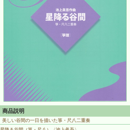
商品説明
美しい谷間の一日を描いた箏・尺八二重奏
星降る谷間（箏・尺八）〈池上眞吾〉