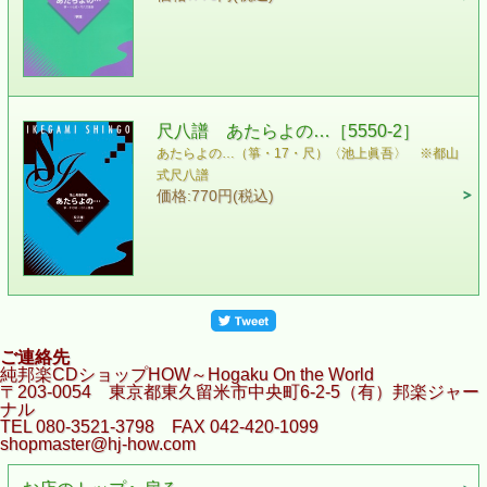
尺八譜 あたらよの…［5550-2］
あたらよの…（箏・17・尺）〈池上眞吾〉 ※都山
式尺八譜
価格:770円(税込)
ご連絡先
純邦楽CDショップHOW～Hogaku On the World
〒203-0054 東京都東久留米市中央町6-2-5（有）邦楽ジャー
ナル
TEL 080-3521-3798 FAX 042-420-1099
shopmaster@hj-how.com