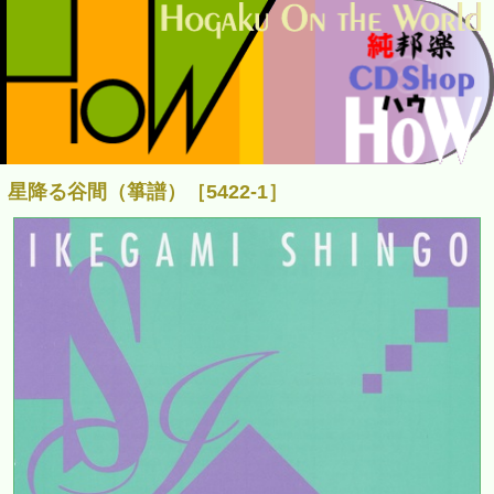
星降る谷間（箏譜）［5422-1］