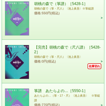
胡桃の森で（箏譜）［5428-1］
胡桃の森で（箏・尺八）〈池上眞吾〉※箏縦譜
価格:550円(税込)
【完売】胡桃の森で（尺八譜）［5428-
2］
胡桃の森で（箏・尺八）〈池上眞吾〉
価格:0円(税込)
在庫切れ
箏譜 あたらよの…［5550-1］
あたらよの…（箏・17・尺）〈池上眞吾〉 ※箏縦
譜
価格:770円(税込)