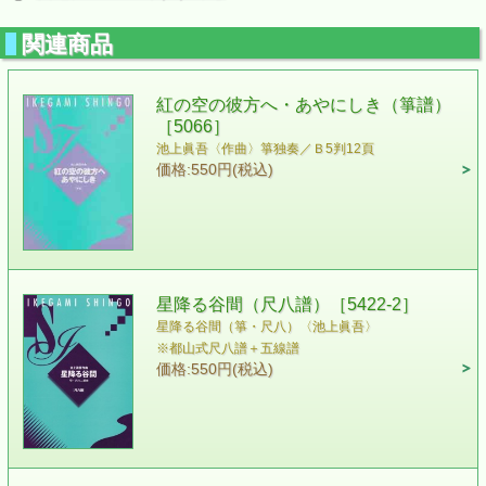
関連商品
紅の空の彼方へ・あやにしき（箏譜）
［5066］
池上眞吾〈作曲〉 箏独奏／Ｂ5判12頁
価格:550円(税込)
星降る谷間（尺八譜）［5422-2］
星降る谷間（箏・尺八）〈池上眞吾〉
※都山式尺八譜＋五線譜
価格:550円(税込)