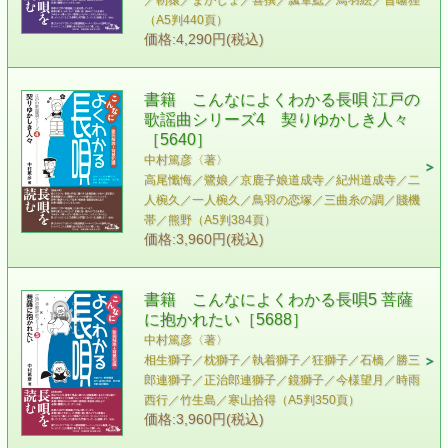
／靭猿／まかしょ／喜撰／瓢箪鯰／鳥羽絵／昔噺狸
（A5判440頁）
価格:4,290円(税込)
書籍 こんなによくわかる長唄 江戸の
歌謡曲シリーズ4 契りゆかしき人々
［5640］
中村篤彦〈著〉
高尾懺悔／鷺娘／京鹿子娘道成寺／紀州道成寺／二
人椀久／一人椀久／鳥羽の恋塚／三曲糸の調／賤機
帯／熊野（A5判384頁）
価格:3,960円(税込)
書籍 こんなによくわかる長唄5 菩薩
に抱かれたい［5688］
中村篤彦〈著〉
相生獅子／枕獅子／執着獅子／狂獅子／石橋／勝三
郎連獅子／正治郎連獅子／鏡獅子／今様望月／時雨
西行／竹生島／寒山拾得（A5判350頁）
価格:3,960円(税込)