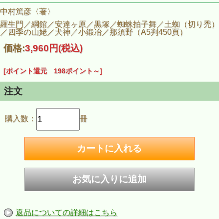
中村篤彦〈著〉
羅生門／綱館／安達ヶ原／黒塚／蜘蛛拍子舞／土蜘（切り禿）
／四季の山姥／犬神／小鍛冶／那須野（A5判450頁）
価格:
3,960円
(税込)
[ポイント還元 198ポイント～]
注文
購入数：
冊
返品についての詳細はこちら