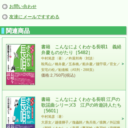
お問い合わせ
友達にメールですすめる
関連商品
書籍 こんなによくわかる長唄1 義経
弁慶ものがたり［5482］
中村篤彦〈著〉／杵屋邦寿〈対談〉
鞍馬山／橋弁慶／五条橋／船弁慶／賤苧環／官女／
安宅の松／勧進帳（A5判・288頁）
価格:2,750円(税込)
書籍 こんなによくわかる長唄 江戸の
歌謡曲シリーズ3 江戸の吟遊詩人たち
［5601］
中村篤彦〈著〉
大原女／越後獅子／傀儡師／角兵衛／猿舞／外記猿