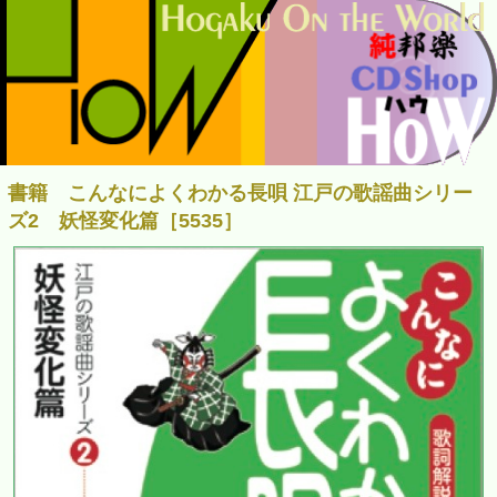
書籍 こんなによくわかる長唄 江戸の歌謡曲シリー
ズ2 妖怪変化篇［5535］