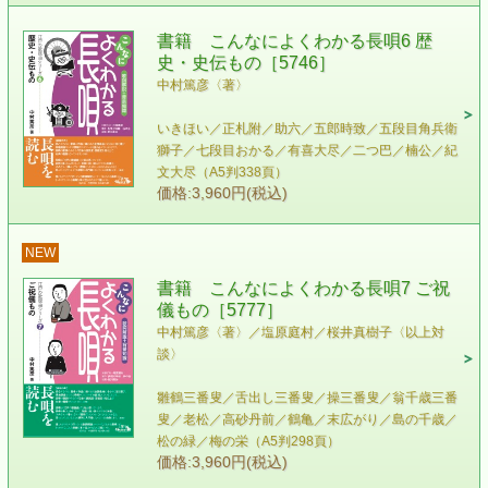
書籍 こんなによくわかる長唄6 歴
史・史伝もの［5746］
中村篤彦〈著〉
いきほい／正札附／助六／五郎時致／五段目角兵衛
獅子／七段目おかる／有喜大尽／二つ巴／楠公／紀
文大尽（A5判338頁）
価格:3,960円(税込)
NEW
書籍 こんなによくわかる長唄7 ご祝
儀もの［5777］
中村篤彦〈著〉／塩原庭村／桜井真樹子〈以上対
談〉
雛鶴三番叟／舌出し三番叟／操三番叟／翁千歳三番
叟／老松／高砂丹前／鶴亀／末広がり／島の千歳／
松の緑／梅の栄（A5判298頁）
価格:3,960円(税込)