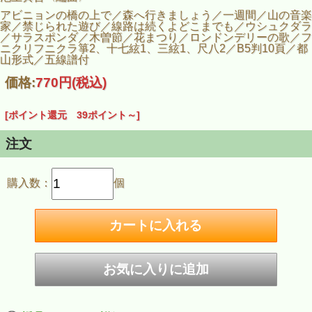
アビニョンの橋の上で／森へ行きましょう／一週間／山の音楽
家／禁じられた遊び／線路は続くよどこまでも／ウシュクダラ
／サラスポンダ／木曽節／花まつり／ロンドンデリーの歌／フ
ニクリフニクラ 箏2、十七絃1、三絃1、尺八2／B5判10頁／都
山形式／五線譜付
価格:
770円
(税込)
[ポイント還元 39ポイント～]
注文
購入数：
個