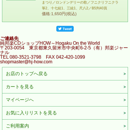
まつり／ロンドンデリーの歌／フニクリフニクラ
箏2、十七絃1、三絃1、尺八2／B5判40頁
価格:1,650円(税込)
ご連絡先
純邦楽CDショップHOW～Hogaku On the World
〒203-0054 東京都東久留米市中央町6-2-5（有）邦楽ジャー
ナル
TEL 080-3521-3798 FAX 042-420-1099
shopmaster@hj-how.com
お店のトップへ戻る
カートを見る
マイページへ
お気に入りリストを見る
ご利用案内