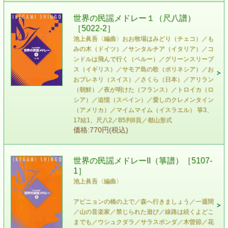
世界の民謡メドレー１（尺八譜）
［5022-2］
池上眞吾〈編曲〉 おお牧場はみどり（チェコ）／も
みの木（ドイツ）／サンタルチア（イタリア）／コ
ンドルは飛んで行く（ペルー）／グリーンスリーブ
ス（イギリス）／サモア島の歌（ポリネシア）／お
おブレネリ（スイス）／さくら（日本）／アリラン
（朝鮮）／夜が明けた（フランス）／トロイカ（ロ
シア）／追憶（スペイン）／愛しのクレメンタイン
（アメリカ）／マイムマイム（イスラエル） 箏3、
17絃1、尺八2／B5判8頁／都山形式
価格:770円(税込)
世界の民謡メドレーII（箏譜）［5107-
1］
池上眞吾〈編曲〉
アビニョンの橋の上で／森へ行きましょう／一週間
／山の音楽家／禁じられた遊び／線路は続くよどこ
までも／ウシュクダラ／サラスポンダ／木曽節／花