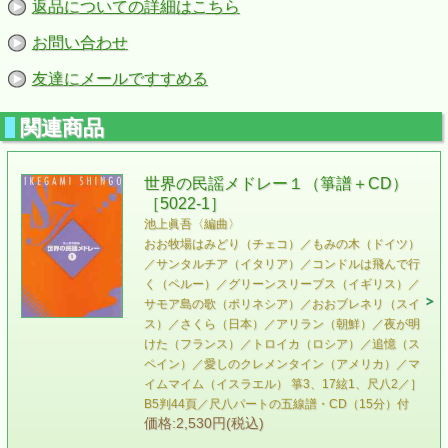
返品についての詳細はこちら
お問い合わせ
友達にメールですすめる
関連商品
世界の民謡メドレー１（箏譜＋CD）
［5022-1］
池上眞吾〈編曲〉
おお牧場はみどり（チェコ）／もみの木（ドイツ）
／サンタルチア（イタリア）／コンドルは飛んで行
く（ペルー）／グリーンスリーブス（イギリス）／
サモア島の歌（ポリネシア）／おおブレネリ（スイ
ス）／さくら（日本）／アリラン（朝鮮）／夜が明
けた（フランス）／トロイカ（ロシア）／追憶（ス
ペイン）／愛しのクレメンタイン（アメリカ）／マ
イムマイム（イスラエル） 箏3、17絃1、尺八2／］
B5判44頁／尺八パートの五線譜・CD（15分）付
価格:2,530円(税込)