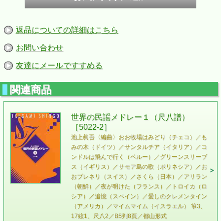
返品についての詳細はこちら
お問い合わせ
友達にメールですすめる
関連商品
世界の民謡メドレー１（尺八譜）
［5022-2］
池上眞吾〈編曲〉 おお牧場はみどり（チェコ）／も
みの木（ドイツ）／サンタルチア（イタリア）／コ
ンドルは飛んで行く（ペルー）／グリーンスリーブ
ス（イギリス）／サモア島の歌（ポリネシア）／お
おブレネリ（スイス）／さくら（日本）／アリラン
（朝鮮）／夜が明けた（フランス）／トロイカ（ロ
シア）／追憶（スペイン）／愛しのクレメンタイン
（アメリカ）／マイムマイム（イスラエル） 箏3、
17絃1、尺八2／B5判8頁／都山形式