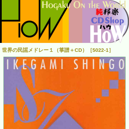
世界の民謡メドレー１（箏譜＋CD）［5022-1］