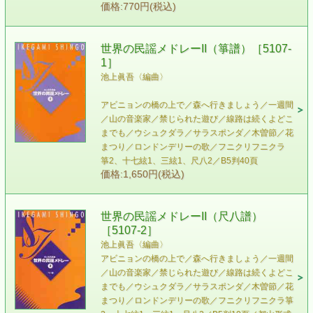
価格:770円(税込)
世界の民謡メドレーII（箏譜）［5107-
1］
池上眞吾〈編曲〉
アビニョンの橋の上で／森へ行きましょう／一週間
／山の音楽家／禁じられた遊び／線路は続くよどこ
までも／ウシュクダラ／サラスポンダ／木曽節／花
まつり／ロンドンデリーの歌／フニクリフニクラ
箏2、十七絃1、三絃1、尺八2／B5判40頁
価格:1,650円(税込)
世界の民謡メドレーII（尺八譜）
［5107-2］
池上眞吾〈編曲〉
アビニョンの橋の上で／森へ行きましょう／一週間
／山の音楽家／禁じられた遊び／線路は続くよどこ
までも／ウシュクダラ／サラスポンダ／木曽節／花
まつり／ロンドンデリーの歌／フニクリフニクラ 箏