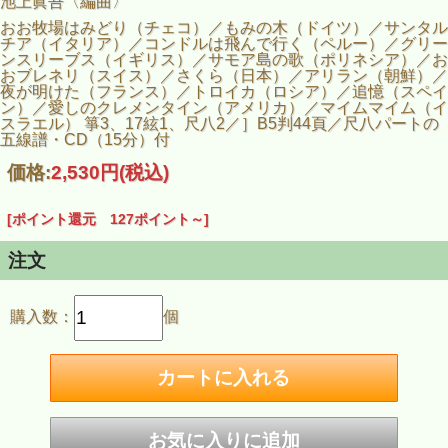
池上眞吾〈編曲〉
おお牧場はみどり（チェコ）／もみの木（ドイツ）／サンタル
チア（イタリア）／コンドルは飛んで行く（ペルー）／グリー
ンスリーブス（イギリス）／サモア島の歌（ポリネシア）／お
おブレネリ（スイス）／さくら（日本）／アリラン（朝鮮）／
夜が明けた（フランス）／トロイカ（ロシア）／追憶（スペイ
ン）／愛しのクレメンタイン（アメリカ）／マイムマイム（イ
スラエル） 箏3、17絃1、尺八2／］B5判44頁／尺八パートの
五線譜・CD（15分）付
価格:
2,530円
(税込)
[ポイント還元 127ポイント～]
注文
購入数：
個