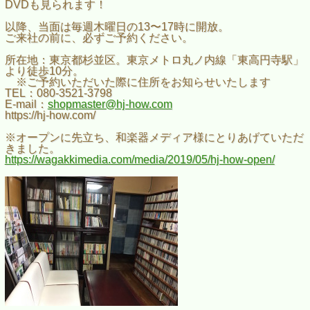
DVDも見られます！
以降、当面は毎週木曜日の13〜17時に開放。
ご来社の前に、必ずご予約ください。
所在地：東京都杉並区。東京メトロ丸ノ内線「東高円寺駅」
より徒歩10分。
※ご予約いただいた際に住所をお知らせいたします
TEL：080-3521-3798
E-mail：
shopmaster@hj-how.com
https://hj-how.com/
※オープンに先立ち、和楽器メディア様にとりあげていただ
きました。
https://wagakkimedia.com/media/2019/05/hj-how-open/