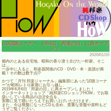
CD試聴コーナー、6月6日「邦楽の日」に再オープ
ン！
2020/01/10
都内のとある住宅地、昭和の香り漂う古びた一軒家。そこ
は…
一歩中に入ると、和楽器関係のCD・DVD・本・楽譜が満
載！その数は数千点!?
かつて「月刊 邦楽ジャーナル」編集部にあった“試聴コーナ
ー”が昭和レトロ家屋にお引っ越し、
2019年6月6日「邦楽の日」に再オープンしました！
インターネットショップ「純邦楽CDショップHOW」でお取
扱いしている商品のほぼ全点を、
実際に見て聴いたうえでお買い上げいただけます。
また、今は廃盤になったCDも含め、貴重な音盤や資料もど
うぞご覧ください。